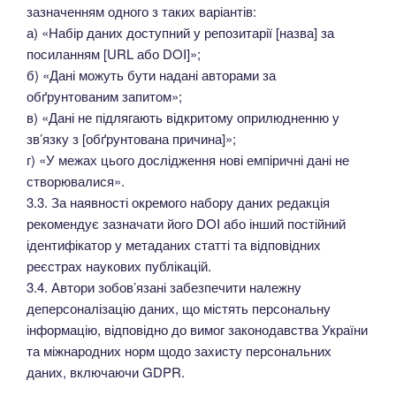
зазначенням одного з таких варіантів:
а) «Набір даних доступний у репозитарії [назва] за
посиланням [URL або DOI]»;
б) «Дані можуть бути надані авторами за
обґрунтованим запитом»;
в) «Дані не підлягають відкритому оприлюдненню у
зв’язку з [обґрунтована причина]»;
г) «У межах цього дослідження нові емпіричні дані не
створювалися».
3.3. За наявності окремого набору даних редакція
рекомендує зазначати його DOI або інший постійний
ідентифікатор у метаданих статті та відповідних
реєстрах наукових публікацій.
3.4. Автори зобов’язані забезпечити належну
деперсоналізацію даних, що містять персональну
інформацію, відповідно до вимог законодавства України
та міжнародних норм щодо захисту персональних
даних, включаючи GDPR.