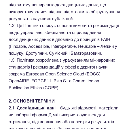
відкритому поширенню дослідницьких даних, що
використовувалися під час підготовки та обґрунтування
результатів наукових публікацій.
1.2. Ця Політика описує основні вимоги та рекомендації
щодо управління, зберігання та оприлюднення
дослідницьких даних відповідно до принципів FAIR
(Findable, Accessible, Interoperable, Reusable – Легкий у
пошуку, Доступний, Сумісний і Багаторазовий).
1.3. Політика розроблена з урахуванням міжнародних
стандартів і рекомендацій у сфері відкритої науки,
зокрема European Open Science Cloud (EOSC),
OpenAIRE, FORCE11, Plan S та Committee on
Publication Ethics (COPE).
2. ОСНОВНІ ТЕРМІНИ
2.1.
Дослідницькі дані
– будь-які відомості, матеріали
чи набори інформації, які використовуються для
отримання, підтвердження або перевірки результатів
наукового дослідження. До них можуть належати