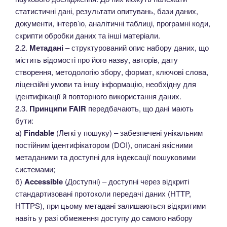
статистичні дані, результати опитувань, бази даних,
документи, інтерв’ю, аналітичні таблиці, програмні коди,
скрипти обробки даних та інші матеріали.
2.2.
Метадані
– структурований опис набору даних, що
містить відомості про його назву, авторів, дату
створення, методологію збору, формат, ключові слова,
ліцензійні умови та іншу інформацію, необхідну для
ідентифікації й повторного використання даних.
2.3.
Принципи FAIR
передбачають, що дані мають
бути:
а)
Findable
(Легкі у пошуку) – забезпечені унікальним
постійним ідентифікатором (DOI), описані якісними
метаданими та доступні для індексації пошуковими
системами;
б)
Accessible
(Доступні) – доступні через відкриті
стандартизовані протоколи передачі даних (HTTP,
HTTPS), при цьому метадані залишаються відкритими
навіть у разі обмеження доступу до самого набору