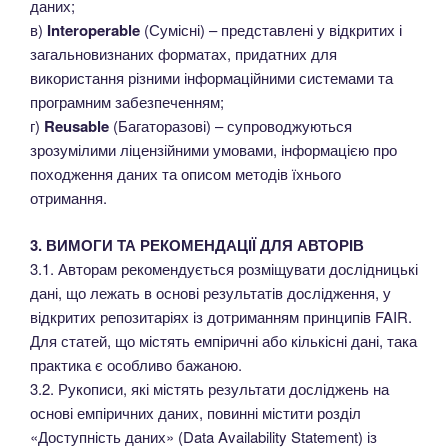
даних;
в)
Interoperable
(Сумісні) – представлені у відкритих і
загальновизнаних форматах, придатних для
використання різними інформаційними системами та
програмним забезпеченням;
г)
Reusable
(Багаторазові) – супроводжуються
зрозумілими ліцензійними умовами, інформацією про
походження даних та описом методів їхнього
отримання.
3. ВИМОГИ ТА РЕКОМЕНДАЦІЇ ДЛЯ АВТОРІВ
3.1. Авторам рекомендується розміщувати дослідницькі
дані, що лежать в основі результатів дослідження, у
відкритих репозитаріях із дотриманням принципів FAIR.
Для статей, що містять емпіричні або кількісні дані, така
практика є особливо бажаною.
3.2. Рукописи, які містять результати досліджень на
основі емпіричних даних, повинні містити розділ
«Доступність даних» (Data Availability Statement) із