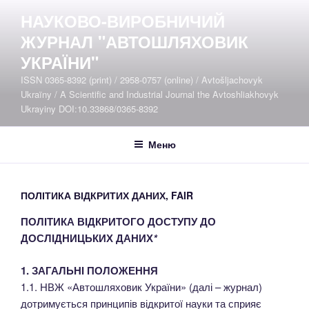
Перейти
НАУКОВО-ВИРОБНИЧИЙ
до
ЖУРНАЛ "АВТОШЛЯХОВИК
вмісту
УКРАЇНИ"
ISSN 0365-8392 (print) / 2958-0757 (online) / Avtošljachovyk
Ukraïny / A Scientific and Industrial Journal the Avtoshliakhovyk
Ukrayiny DOI:10.33868/0365-8392
Меню
ПОЛІТИКА ВІДКРИТИХ ДАНИХ, FAIR
ПОЛІТИКА ВІДКРИТОГО ДОСТУПУ ДО
ДОСЛІДНИЦЬКИХ ДАНИХ
*
1. ЗАГАЛЬНІ ПОЛОЖЕННЯ
1.1. НВЖ «Автошляховик України» (далі – журнал)
дотримується принципів відкритої науки та сприяє