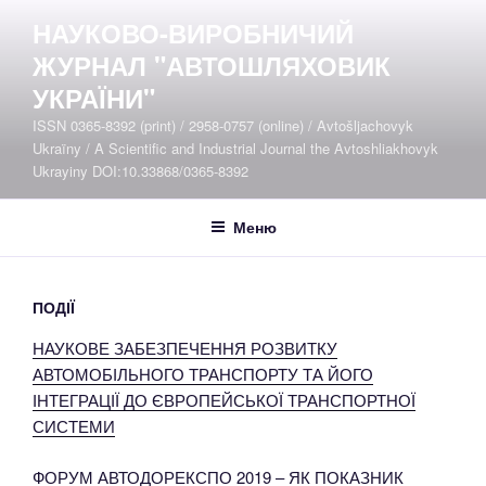
Перейти
НАУКОВО-ВИРОБНИЧИЙ
до
ЖУРНАЛ "АВТОШЛЯХОВИК
вмісту
УКРАЇНИ"
ISSN 0365-8392 (print) / 2958-0757 (online) / Avtošljachovyk
Ukraïny / A Scientific and Industrial Journal the Avtoshliakhovyk
Ukrayiny DOI:10.33868/0365-8392
Меню
ПОДІЇ
НАУКОВЕ ЗАБЕЗПЕЧЕННЯ РОЗВИТКУ
АВТОМОБІЛЬНОГО ТРАНСПОРТУ ТА ЙОГО
ІНТЕГРАЦІЇ ДО ЄВРОПЕЙСЬКОЇ ТРАНСПОРТНОЇ
СИСТЕМИ
ФОРУМ АВТОДОРЕКСПО 2019 – ЯК ПОКАЗНИК