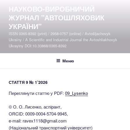
Перейти
НАУКОВО-ВИРОБНИЧИЙ
до
ЖУРНАЛ "АВТОШЛЯХОВИК
вмісту
УКРАЇНИ"
ISSN 0365-8392 (print) / 2958-0757 (online) / Avtošljachovyk
Ukraïny / A Scientific and Industrial Journal the Avtoshliakhovyk
Ukrayiny DOI:10.33868/0365-8392
Меню
СТАТТЯ 9 № 1’2026
Переглянути статтю у PDF:
09_Lysenko
© О. О. Лисенко, аспірант,
ORCID: 0009-0004-5704-9945,
e-mail: ravex1118@gmail.com
(Національний транспортний університет)