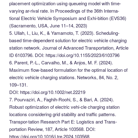
placement optimization using queueing model with time-
varying ar-rival rate. In Proceedings of the 36th Interna-
tional Electric Vehicle Symposium and Exhi-bition (EVS36)
(Sacramento, USA, June 11–14, 2023)
5. Ullah, I., Liu, K., & Yamamoto, T. (2023). Scheduling-
based time-dependent solution for electric vehicle charging
station network. Journal of Advanced Transportation, Article
ID 6103796. DOI: https://doi.org/10.1155/2023/6103796
6. Parent, P.-L., Carvalho, M., & Anjos, M. F. (2024).
Maximum flow-based formulation for the optimal location of
electric vehicle charging stations. Networks, 84, No. 2,
109–131.
DOI: https://doi.org/10.1002/net.22219
7. Pourvaziri, A., Faghih-Roohi, S., & Bari, A. (2024).
Robust optimization of electric vehi-cle charging station
locations considering grid stability and traffic patterns.
Transpor-tation Research Part E: Logistics and Trans-
portation Review, 187, Article 103568. DOI:
https://doi.org/10.1016/j.tre.2024.103568