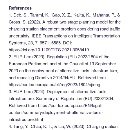
References
1. Deb, S., Tammi, K., Gao, X. Z., Kalita, K., Mahanta, P., &
Cross, S. (2022). A robust two-stage planning model for the
charging station placement problem considering road traffic
uncertainty. IEEE Transactions on Intelligent Transportation
Systems, 23, 7, 6571–6585. DOI:
https://doi.org/10.1109/TITS.2021.3058419
2. EUR-Lex (2023). Regulation (EU) 2023/1804 of the
European Parliament and of the Council of 13 September
2023 on the deployment of alternative fuels infrastruc-ture,
and repealing Directive 2014/94/EU. Retrieved from
https://eur-lex.europa.eu/eli/reg/2023/1804/oj/eng
3. EUR-Lex (2024). Deployment of alterna-tive fuels
infrastructure: Summary of Regula-tion (EU) 2023/1804.
Retrieved from https://eur-lex.europa.eu/EN/legal-
content/summary/deployment-of-alternative-fuels-
infrastructure.html
4. Tang, Y., Chau, K. T., & Liu, W. (2023). Charging station