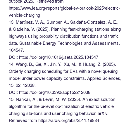
outlook 2025. Retrieved from
https://www.iea.org/reports/global-ev-outlook-2025/electric-
vehicle-charging
13. Martínez, V. A., Sumper, A., Saldaña-Gonzalez, A. E.,
& Gadelha, V. (2025). Planning fast-charging stations along
highways using probability distribution functions and traffic
data. Sustainable Energy Technologies and Assessments,
104547.
DOI: https://doi.org/10.1016/j.seta.2025.104547
14. Wang, B., Ge, X., Jin, Y., Xu, M., & Huang, Z. (2025).
Orderly charging scheduling for EVs with a novel queuing
model under power capacity constraints. Applied Sciences,
15, 22, 12038.
DOI: https://doi.org/10.3390/app152212038
15. Nankali, A., & Levin, M. W. (2025). An exact solution
algorithm for the bi-level op-timization of electric vehicle
charging sta-tions and user charging behavior. arXiv.
Retrieved from https://arxiv.org/abs/2511.19884