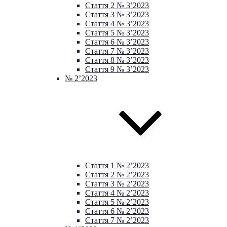
Стаття 2 № 3’2023
Стаття 3 № 3’2023
Стаття 4 № 3’2023
Стаття 5 № 3’2023
Стаття 6 № 3’2023
Стаття 7 № 3’2023
Стаття 8 № 3’2023
Стаття 9 № 3’2023
№ 2’2023
Стаття 1 № 2’2023
Стаття 2 № 2’2023
Стаття 3 № 2’2023
Стаття 4 № 2’2023
Стаття 5 № 2’2023
Стаття 6 № 2’2023
Стаття 7 № 2’2023