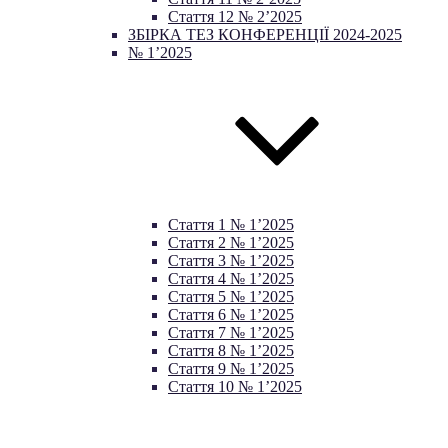
Стаття 12 № 2’2025
ЗБІРКА ТЕЗ КОНФЕРЕНЦІЇ 2024-2025
№ 1’2025
Стаття 1 № 1’2025
Стаття 2 № 1’2025
Стаття 3 № 1’2025
Стаття 4 № 1’2025
Стаття 5 № 1’2025
Стаття 6 № 1’2025
Стаття 7 № 1’2025
Стаття 8 № 1’2025
Стаття 9 № 1’2025
Стаття 10 № 1’2025