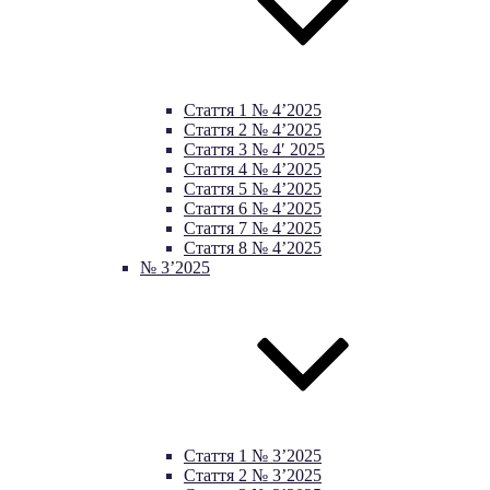
Стаття 1 № 4’2025
Стаття 2 № 4’2025
Стаття 3 № 4′ 2025
Cтаття 4 № 4’2025
Стаття 5 № 4’2025
Стаття 6 № 4’2025
Стаття 7 № 4’2025
Стаття 8 № 4’2025
№ 3’2025
Стаття 1 № 3’2025
Стаття 2 № 3’2025