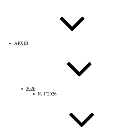
АРХІВ
2026
№ 1’2026