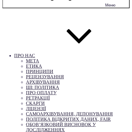
Меню
ПРО НАС
МЕТА
ЕТИКА
ПРИНЦИПИ
РЕЦЕНЗУВАННЯ
АРХІВУВАННЯ
ШІ: ПОЛІТИКА
ПРО ОПЛАТУ
РЕТРАКЦІЇ
СКАРГИ
ЛІЦЕНЗІЇ
САМОАРХІВУВАННЯ, ДЕПОНУВАННЯ
ПОЛІТИКА ВІДКРИТИХ ДАНИХ, FAIR
ОБОВ’ЯЗКОВИЙ ВИСНОВОК У
ДОСЛІДЖЕННЯХ