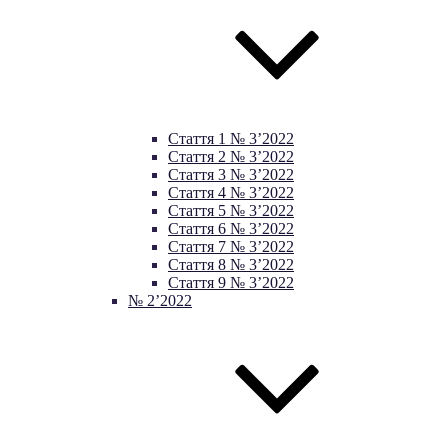
Стаття 1 № 3’2022
Стаття 2 № 3’2022
Стаття 3 № 3’2022
Стаття 4 № 3’2022
Стаття 5 № 3’2022
Стаття 6 № 3’2022
Стаття 7 № 3’2022
Стаття 8 № 3’2022
Стаття 9 № 3’2022
№ 2’2022