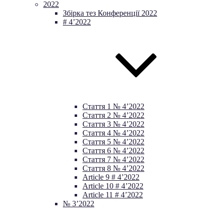
2022
Збірка тез Конференції 2022
# 4’2022
Стаття 1 № 4’2022
Стаття 2 № 4’2022
Cтаття 3 № 4’2022
Стаття 4 № 4’2022
Стаття 5 № 4’2022
Стаття 6 № 4’2022
Стаття 7 № 4’2022
Стаття 8 № 4’2022
Article 9 # 4’2022
Article 10 # 4’2022
Article 11 # 4’2022
№ 3’2022