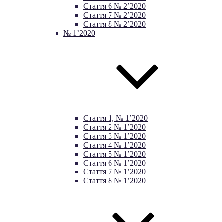
Стаття 6 № 2’2020
Стаття 7 № 2’2020
Стаття 8 № 2’2020
№ 1’2020
Стаття 1, № 1’2020
Стаття 2 № 1’2020
Стаття 3 № 1’2020
Стаття 4 № 1’2020
Стаття 5 № 1’2020
Стаття 6 № 1’2020
Стаття 7 № 1’2020
Стаття 8 № 1’2020