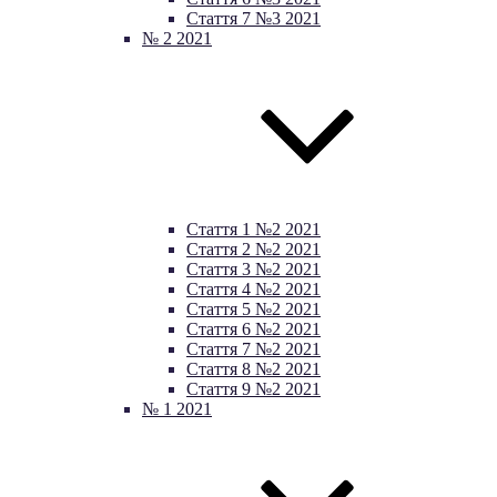
Cтаття 7 №3 2021
№ 2 2021
Стаття 1 №2 2021
Стаття 2 №2 2021
Стаття 3 №2 2021
Cтаття 4 №2 2021
Стаття 5 №2 2021
Cтаття 6 №2 2021
Cтаття 7 №2 2021
Cтаття 8 №2 2021
Cтаття 9 №2 2021
№ 1 2021