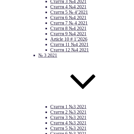
Стаття 3 №4 2021
Стаття 4 №4 2021
Стаття 5 № 4’2021
Стаття 6 №4 2021
Стаття 7 № 4 2021
Стаття 8 №4 2021
Стаття 9 №4 2021
Article 10 # 1’2026
Стаття 11 №4 2021
Стаття 12 №4 2021
№ 3 2021
Стаття 1 №3 2021
Cтаття 2 №3 2021
Cтаття 3 №3 2021
Стаття 4 №3 2021
Cтаття 5 №3 2021
Стаття 6 №3 2021