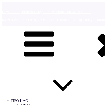
Перейти
до
Науково-виробничий журнал "Автошляховик України"
вмісту
ISSN 0365-8392 (print) / 2958-0757 (online) / Avtošljachovyk Ukraï
ПРО НАС
МЕТА