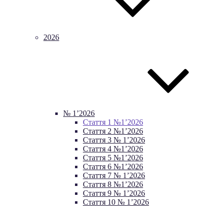
2026
№ 1’2026
Cтаття 1 №1’2026
Cтаття 2 №1’2026
Стаття 3 № 1’2026
Стаття 4 №1’2026
Cтаття 5 №1’2026
Стаття 6 №1’2026
Стаття 7 № 1’2026
Стаття 8 №1’2026
Стаття 9 № 1’2026
Стаття 10 № 1’2026