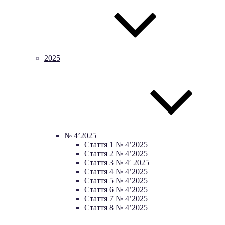
2025
№ 4’2025
Стаття 1 № 4’2025
Стаття 2 № 4’2025
Стаття 3 № 4′ 2025
Cтаття 4 № 4’2025
Стаття 5 № 4’2025
Стаття 6 № 4’2025
Стаття 7 № 4’2025
Стаття 8 № 4’2025