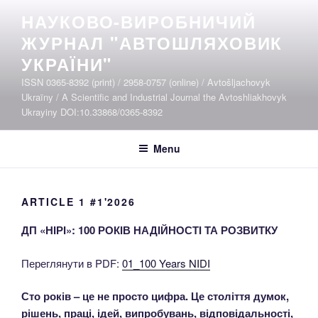
Skip
НАУКОВО-ВИРОБНИЧИЙ
to
ЖУРНАЛ "АВТОШЛЯХОВИК
content
УКРАЇНИ"
ISSN 0365-8392 (print) / 2958-0757 (online) / Avtošljachovyk
Ukraïny / A Scientific and Industrial Journal the Avtoshliakhovyk
Ukrayiny DOI:10.33868/0365-8392
Menu
ARTICLE 1 #1'2026
ДП «НІРІ»: 100 РОКІВ НАДІЙНОСТІ ТА РОЗВИТКУ
Переглянути в PDF:
01_100 Years NIDI
Сто років – це не просто цифра. Це століття думок,
рішень, праці, ідей, випробувань, відповідальності,