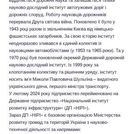
науково-дослідний інститут автогужових доріг і
дорожніх споруд. Роботу науковців-дорожників
перервала Друга світова війна. Поновлено її було у
1943 році разом із звільненням Києва від німецько-
фашистських загарбників. За свою історію інститут
неодноразово зливався в єдиний колектив із
науковцями-автомобілістами (у 1953 та 1965 роки). Та у
1970 році був поновлений окремий Державний дорожній
науково-дослідний інститут. Із 1999 року за
клопотанням колективу та рішенням уряду, інститут
носить ім’я Миколи Павловича Шульгіна – видатного
українського діяча, першого міністра транспорту.
У лютому 2024 року підприємство перейменовано на
Державне підприємство «Національний інститут
розвитку інфраструктури» (ДП «НІРІ»).
Зараз ДП «НІРІ» є базовою організацією Міністерства
розвитку громад та територій України з науково-
технічної діяльності за напрямами: