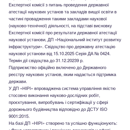
Експертної комісії з питань проведення державної
атестації наукових установ та закладів вищої освіти в
частині провадження такими закладами наукової
(науково-технічної) діяльності, на підставі висновку
Експертної комісії про результати державної атестації
наукової установи, ДП «Національний інститут розвитку
інфраструктури». Свідоцтво про державну атестацію
наукової установи від 15.10.2025 Серія ДА № 0424.
Термін дії свідоцтва до 31.12.20239 р.
Підприємство офіційно включено до Державного
реєстру наукових установ, яким надається підтримка
держави.
У ДП «НІРІ» впроваджена система управління якістю
стосовно виконання науково-дослідних робіт,
проєктування, випробувань і сертифікації у сфері
дорожнього будівництва відповідно до ДСТУ ISO
9001:2015.
На базі ДП «НІРІ» створено та успішно функціонують:
• Фонд нормативних і технічних документів у сфері