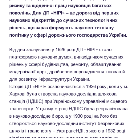
ризику та щоденної праці науковців багатьох
поколінь. Для ДП «НІРІ» – це дорога від перших
наукових відкриттів до сучасних технологічних
рішень, що зараз формують науково-технічну
політику у сфері дорожнього господарства України.
Від дня заснування у 1926 році ДП «НІРІ» стало
платформою наукових думок, винахідником сучасних
рішень у сфері будівництва, ремонту, облаштування,
модернізації доріг, драйвером впровадження інновацій
для розвитку інфраструктури України.
Історія ДП «НІРІ» розпочинається з 1926 року, коли у м.
Харкові була створена науково-дослідна шляхова
станція (НДШС) при Українському управлінні місцевого
транспорту. У цьому ж році НДШС була реорганізована
в науково-дослідне бюро, а у 1930 році на його базі
створюється науково-дослідний інститут безрейкових
шляхів і транспорту – УкртрансНДІ, з якого в 1932 році
відділяється дорожня наука та залишається тільки