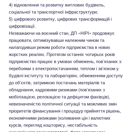
4) відновлення та розвитку житлових будівель,
соціальної та транспортної інфраструктури;
5) цифрового розвитку, цифрових трансформацій і
цифровізації.
Незважаючи на воєнний стан, ДП «НІРІ» продовжує
працювати, оптимізувавши належним чином та
налагодивши режим роботи підприємства в нових
жорстких реаліях. Протягом останніх чотирьох років
підприємство працює в умовах обмежень, пов’язаних з:
перебоями з електропостачанням, теплом і зв’язком у
будівлі інституту та лабораторіях, обмеженням доступу
до об’єктів, затримкою постачань матеріалів та
обладнання, кадровими ризиками (пов’язаних з
мобілізацією, релокацією та дефіцитом фахівців),
невизначеністю політичної ситуації та можливих змін
пріоритетів фінансування і процедур прийняття рішень,
економічними ризиками (коливання цін і валютних
курсів, перегляд кошторису, нестабільність
економічного законодавства), форс-мажорними