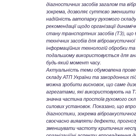
діагностичних засобів загалом та віб
зокрема, дозволяє суттєво зменшити
надійність автопарку рухомого склад
рекомендації щодо організації динамі
стану транспортних засобів (ТЗ), що 
технічних засобів для віброакустично
інформаційних технологій обробки та 
подальшому використовується для ана
будь-який момент часу.
Актуальність теми обумовлена прове
складу АТП України та закордонних пі
можна зробити висновок, що саме дизе
агрегатами, які використовують на Т
значна частина простоїв рухомого скл
силових установок. Показано, що впр
діагностики, зокрема віброакустично
своєчасно виявляти дефекти, прогноз
зменшувати частоту критичних несп
організаційні аспекти впровадження д