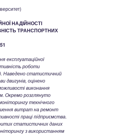
іверситет)
НОЇ НАДІЙНОСТІ
ВНІСТЬ ТРАНСПОРТНИХ
-51
ня експлуатаційної
ективність роботи
). Наведено статистичний
ви двигунів, оцінено
можливості виконання
м. Окремо розглянуто
моніторингу технічного
ншення витрат на ремонт
тивності праці підприємства.
критих статистичних даних
оніторингу з використанням