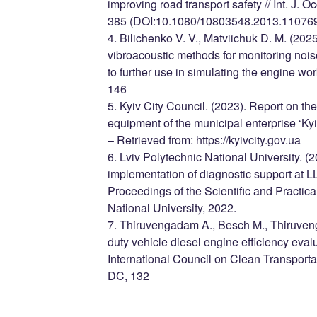
improving road transport safety // Int. J. 
385 (DOI:10.1080/10803548.2013.11076
4. Bilichenko V. V., Matviichuk D. M. (20
vibroacoustic methods for monitoring nois
to further use in simulating the engine wo
146
5. Kyiv City Council. (2023). Report on the 
equipment of the municipal enterprise ‘Kyi
– Retrieved from: https://kyivcity.gov.ua
6. Lviv Polytechnic National University. (2
implementation of diagnostic support at L
Proceedings of the Scientific and Practica
National University, 2022.
7. Thiruvengadam A., Besch M., Thiruveng
duty vehicle diesel engine efficiency eval
International Council on Clean Transport
DC, 132