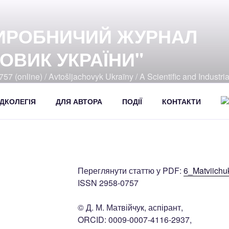
ИРОБНИЧИЙ ЖУРНАЛ
ОВИК УКРАЇНИ"
57 (online) / Avtošljachovyk Ukraïny / A Scientific and Industri
392
ДКОЛЕГІЯ
ДЛЯ АВТОРА
ПОДІЇ
КОНТАКТИ
Переглянути статтю у PDF:
6_Matviichu
ISSN 2958-0757
© Д. М. Матвійчук, аспірант,
ORCID: 0009-0007-4116-2937,