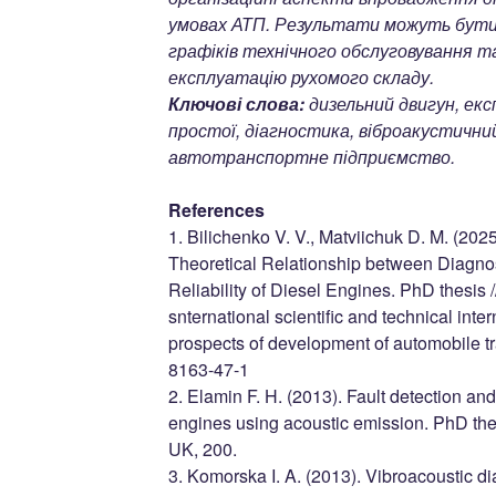
умовах АТП. Результати можуть бути 
графіків технічного обслуговування 
експлуатацію рухомого складу.
Ключові слова:
дизельний двигун, екс
простої, діагностика, віброакустични
автотранспортне підприємство.
References
1. Bilichenko V. V., Matviichuk D. M. (2025
Theoretical Relationship between Diagno
Reliability of Diesel Engines. PhD thesis //
snternational scientific and technical int
prospects of development of automobile t
8163-47-1
2. Elamin F. H. (2013). Fault detection an
engines using acoustic emission. PhD thesi
UK, 200.
3. Komorska I. A. (2013). Vibroacoustic d