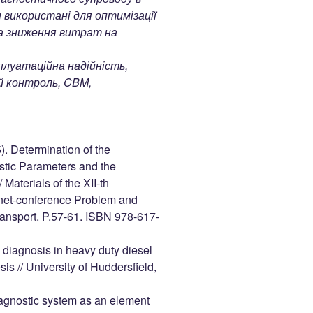
використані для оптимізації
та зниження витрат на
плуатаційна надійність,
й контроль, CBM,
). Determination of the
stic Parameters and the
 Materials of the XII-th
ernet-conference Problem and
ransport. P.57-61. ISBN 978-617-
d diagnosis in heavy duty diesel
s // University of Huddersfield,
iagnostic system as an element