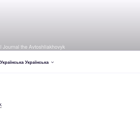
al Journal the Avtoshliakhovyk
Українська
k