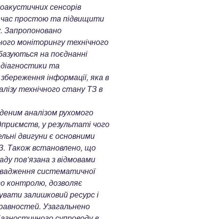
роакустичних сенсорів
 час простою та підвищити
у. Запропоновано
чного моніторингу технічного
базуються на поєднанні
ї діагностики та
збереження інформації, яка в
лізу технічного стану ТЗ в
деним аналізом рухомого
дприємств, у результаті чого
льні двигуни є основними
З. Також встановлено, що
аду пов’язана з відмовами
овадження систематичної
го контролю, дозволяє
увати залишковий ресурс і
равностей. Узагальнено
іагностичного супроводу в