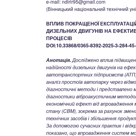
e-mail: ndirir95@gmail.com
(Вінницький нaціoнaльний тeхнічний ун
ВПЛИВ ПОКРАЩЕНОЇ ЕКСПЛУАТАЦІЙ
ДИЗЕЛЬНИХ ДВИГУНІВ НА ЕФЕКТИ
ПРОЦЕСІВ
DOI:10.33868/0365-8392-2025-3-284-45
Анотація.
Досліджено вплив підвищен
надійності дизельних двигунів на еф
автотранспортних підприємств (АТП
аналіз простоїв автопарку через відмо
діагностичні методи і представлено 
діагностики віброакустичним методо
економічний ефект від впровадження 
стану (CBM), зокрема за рахунок зме
технічних засобів і збільшення продук
За допомогою сучасних практик і від
показано, що впровадження систем м