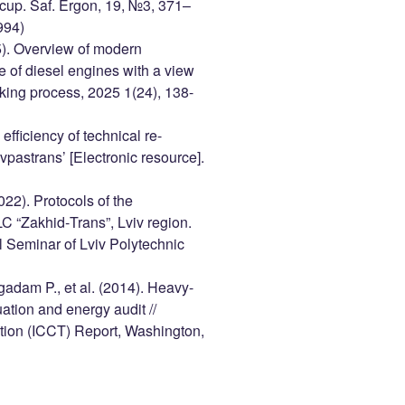
Occup. Saf. Ergon, 19, №3, 371–
994)
25). Overview of modern
e of diesel engines with a view
rking process, 2025 1(24), 138-
efficiency of technical re-
vpastrans’ [Electronic resource].
022). Protocols of the
LC “Zakhid‑Trans”, Lviv region.
l Seminar of Lviv Polytechnic
adam P., et al. (2014). Heavy-
uation and energy audit //
ation (ICCT) Report, Washington,