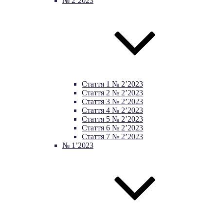
№ 2’2023
Стаття 1 № 2’2023
Стаття 2 № 2’2023
Стаття 3 № 2’2023
Стаття 4 № 2’2023
Стаття 5 № 2’2023
Стаття 6 № 2’2023
Стаття 7 № 2’2023
№ 1’2023