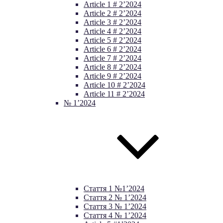
Article 1 # 2’2024
Article 2 # 2’2024
Article 3 # 2’2024
Article 4 # 2’2024
Article 5 # 2’2024
Article 6 # 2’2024
Article 7 # 2’2024
Article 8 # 2’2024
Article 9 # 2’2024
Article 10 # 2’2024
Article 11 # 2’2024
№ 1’2024
Стаття 1 №1’2024
Стаття 2 № 1’2024
Стаття 3 № 1’2024
Стаття 4 № 1’2024