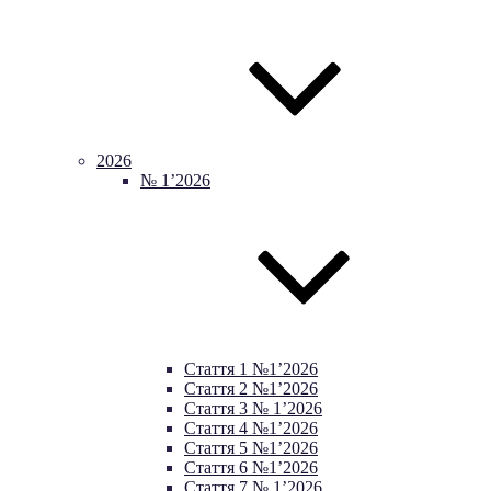
2026
№ 1’2026
Cтаття 1 №1’2026
Cтаття 2 №1’2026
Стаття 3 № 1’2026
Стаття 4 №1’2026
Cтаття 5 №1’2026
Стаття 6 №1’2026
Стаття 7 № 1’2026