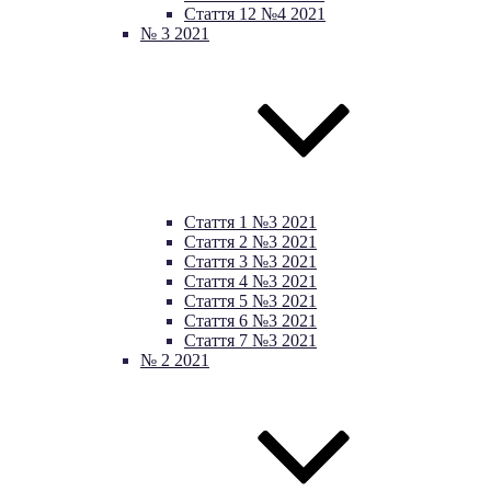
Стаття 12 №4 2021
№ 3 2021
Стаття 1 №3 2021
Cтаття 2 №3 2021
Cтаття 3 №3 2021
Стаття 4 №3 2021
Cтаття 5 №3 2021
Стаття 6 №3 2021
Cтаття 7 №3 2021
№ 2 2021