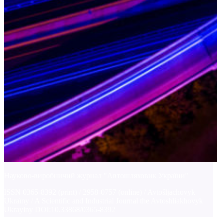
Науково-виробничий журнал "Автошляховик України"
ISSN 0365-8392 (print) / 2958-0757 (online) / Avtošljachovyk
Ukraïny / A Scientific and Industrial Journal the Avtoshliakhovyk
Ukrayiny DOI:10.33868/0365-8392