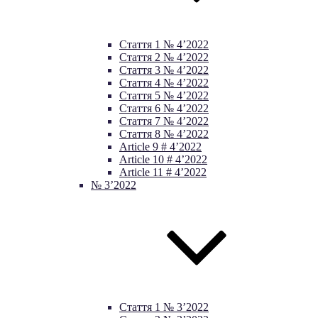
Стаття 1 № 4’2022
Стаття 2 № 4’2022
Cтаття 3 № 4’2022
Стаття 4 № 4’2022
Стаття 5 № 4’2022
Стаття 6 № 4’2022
Стаття 7 № 4’2022
Стаття 8 № 4’2022
Article 9 # 4’2022
Article 10 # 4’2022
Article 11 # 4’2022
№ 3’2022
Стаття 1 № 3’2022