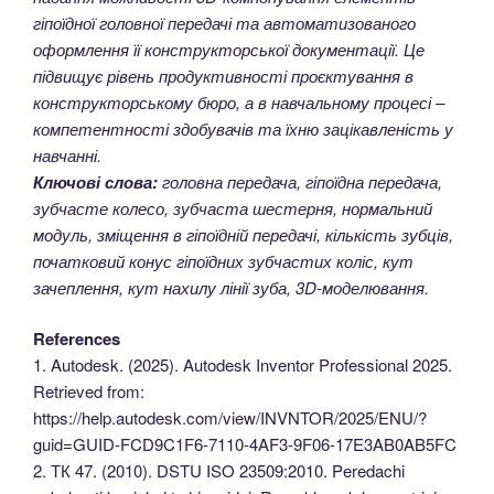
гіпоїдної головної передачі та автоматизованого
оформлення її конструкторської документації. Це
підвищує рівень продуктивності проєктування в
конструкторському бюро, а в навчальному процесі –
компетентності здобувачів та їхню зацікавленість у
навчанні.
Ключові слова:
головна передача, гіпоїдна передача,
зубчасте колесо, зубчаста шестерня, нормальний
модуль, зміщення в гіпоїдній передачі, кількість зубців,
початковий конус гіпоїдних зубчастих коліс, кут
зачеплення, кут нахилу лінії зуба, 3D-моделювання.
References
1. Autodesk. (2025). Autodesk Inventor Professional 2025.
Retrieved from:
https://help.autodesk.com/view/INVNTOR/2025/ENU/?
guid=GUID-FCD9C1F6-7110-4AF3-9F06-17E3AB0AB5FC
2. ТК 47. (2010). DSTU ISO 23509:2010. Peredachi