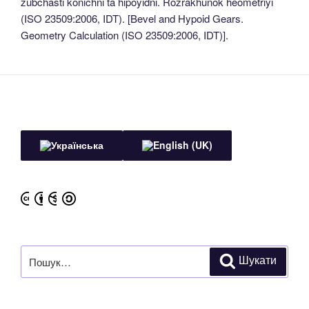
zubchasti konichni ta hipoyidni. Rozrakhunok heometriyi
(ISO 23509:2006, IDT). [Bevel and Hypoid Gears.
Geometry Calculation (ISO 23509:2006, IDT)].
Пошук
Шукати
за
запитом: