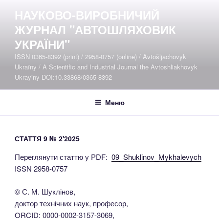
Перейти
НАУКОВО-ВИРОБНИЧИЙ
до
ЖУРНАЛ "АВТОШЛЯХОВИК
вмісту
УКРАЇНИ"
ISSN 0365-8392 (print) / 2958-0757 (online) / Avtošljachovyk
Ukraïny / A Scientific and Industrial Journal the Avtoshliakhovyk
Ukrayiny DOI:10.33868/0365-8392
Меню
СТАТТЯ 9 № 2'2025
Переглянути статтю у PDF:
09_Shuklinov_Mykhalevych
ISSN 2958-0757
© С. М. Шуклінов,
доктор технічних наук, професор,
ORCID: 0000-0002-3157-3069,