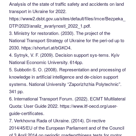
Analysis of the state of traffic safety and accidents on land
transport in Ukraine for 2022.
https://www2.dsbt.gov.ua/sites/default/files/imce/Bezpeka_
DTP/2023/analiz_avariynosti_2022_1.pdf.
3. Ministry for restoration. (2030). The project of the
National Transport Strategy of Ukraine for the peri-od up to
2030. https://shorturl.at/bGKO4.
4. Sytnyk, V. F. (2009). Decision support sys-tems. Kyiv
National Economic University. 614pp.
5. Subbotin S. O. (2008). Representation and processing of
knowledge in artificial intelligence and de-cision support
systems. National University “Zaporizhzhia Polytechnic”.
341 pp.
6. International Transport Forum. (2022). ECMT Multilateral
Quota: User Guide 2022. https://www.itf-oecd.org/user-
guide-certificates.
7. Verkhovna Rada of Ukraine. (2014). Di-rective
2014/45/EU of the European Parliament and of the Council
of 3 April 2014 on periodic roadworthiness tests for motor