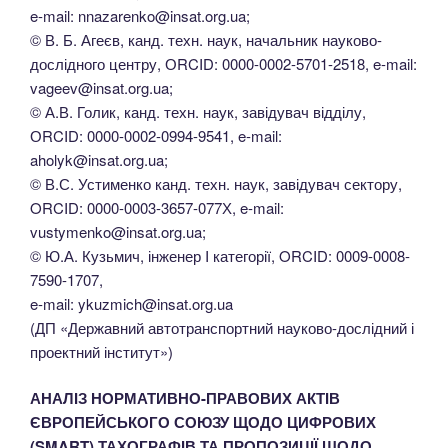
e-mail: nnazarenko@insat.org.ua;
© В. Б. Агеєв, канд. техн. наук, начальник науково-
дослідного центру, ОRCID: 0000-0002-5701-2518, e-mail:
vageev@insat.org.ua;
© А.В. Голик, канд. техн. наук, завідувач відділу,
ОRCID: 0000-0002-0994-9541, e-mail:
aholyk@insat.org.ua;
© В.С. Устименко канд. техн. наук, завідувач сектору,
ORCID: 0000-0003-3657-077Х, e-mail:
vustymenko@insat.org.ua;
© Ю.А. Кузьмич, інженер I категорії, ORCID: 0009-0008-
7590-1707,
e-mail: ykuzmich@insat.org.ua
(ДП «Державний автотранспортний науково-дослідний і
проектний інститут»)
АНАЛІЗ НОРМАТИВНО-ПРАВОВИХ АКТІВ
ЄВРОПЕЙСЬКОГО СОЮЗУ ЩОДО ЦИФРОВИХ
(SMART) ТАХОГРАФІВ ТА ПРОПОЗИЦІЇ ЩОДО