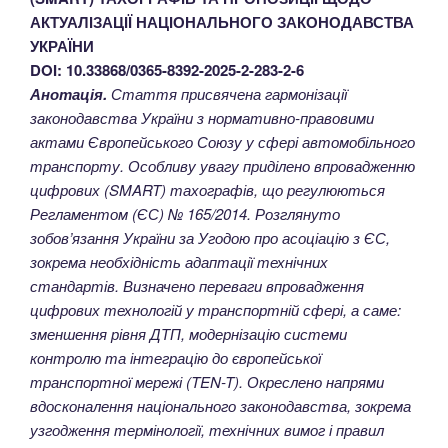
АКТУАЛІЗАЦІЇ НАЦІОНАЛЬНОГО ЗАКОНОДАВСТВА
УКРАЇНИ
DOI: 10.33868/0365-8392-2025-2-283-2-6
Анотація.
Стаття присвячена гармонізації
законодавства України з нормативно-правовими
актами Європейського Союзу у сфері автомобільного
транспорту. Особливу увагу приділено впровадженню
цифрових (SMART) тахографів, що регулюються
Регламентом (ЄС) № 165/2014. Розглянуто
зобов’язання України за Угодою про асоціацію з ЄС,
зокрема необхідність адаптації технічних
стандартів. Визначено переваги впровадження
цифрових технологій у транспортній сфері, а саме:
зменшення рівня ДТП, модернізацію системи
контролю та інтеграцію до європейської
транспортної мережі (TEN-T). Окреслено напрями
вдосконалення національного законодавства, зокрема
узгодження термінології, технічних вимог і правил