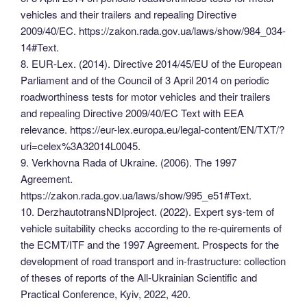
vehicles and their trailers and repealing Directive
2009/40/EC. https://zakon.rada.gov.ua/laws/show/984_034-
14#Text.
8. EUR-Lex. (2014). Directive 2014/45/EU of the European
Parliament and of the Council of 3 April 2014 on periodic
roadworthiness tests for motor vehicles and their trailers
and repealing Directive 2009/40/EC Text with EEA
relevance. https://eur-lex.europa.eu/legal-content/EN/TXT/?
uri=celex%3A32014L0045.
9. Verkhovna Rada of Ukraine. (2006). The 1997
Agreement.
https://zakon.rada.gov.ua/laws/show/995_e51#Text.
10. DerzhautotransNDIproject. (2022). Expert sys-tem of
vehicle suitability checks according to the re-quirements of
the ECMT/ITF and the 1997 Agreement. Prospects for the
development of road transport and in-frastructure: collection
of theses of reports of the All-Ukrainian Scientific and
Practical Conference, Kyiv, 2022, 420.