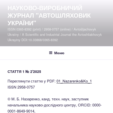
Перейти
НАУКОВО-ВИРОБНИЧИЙ
до
ЖУРНАЛ "АВТОШЛЯХОВИК
вмісту
УКРАЇНИ"
ISSN 0365-8392 (print) / 2958-0757 (online) / Avtošljachovyk
Ukraïny / A Scientific and Industrial Journal the Avtoshliakhovyk
Ukrayiny DOI:10.33868/0365-8392
Меню
СТАТТЯ 1 № 2'2025
Переглянути статтю у PDF:
01_Nazarenko&Ko_1
ISSN 2958-0757
© М. Б. Назаренко, канд. техн. наук, заступник
начальника науково-дослідного центру, ОRCID: 0000-
0001-8649-9014,