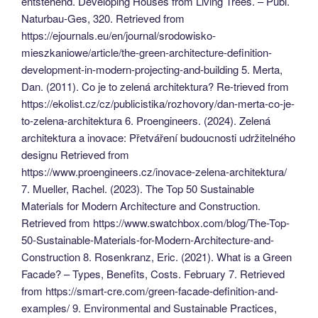
entstehend. Developing Houses from Living Trees. – Publ.
Naturbau-Ges, 320. Retrieved from
https://ejournals.eu/en/journal/srodowisko-
mieszkaniowe/article/the-green-architecture-definition-
development-in-modern-projecting-and-building 5. Merta,
Dan. (2011). Co je to zelená architektura? Re-trieved from
https://ekolist.cz/cz/publicistika/rozhovory/dan-merta-co-je-
to-zelena-architektura 6. Proengineers. (2024). Zelená
architektura a inovace: Přetváření budoucnosti udržitelného
designu Retrieved from
https://www.proengineers.cz/inovace-zelena-architektura/
7. Mueller, Rachel. (2023). The Top 50 Sustainable
Materials for Modern Architecture and Construction.
Retrieved from https://www.swatchbox.com/blog/The-Top-
50-Sustainable-Materials-for-Modern-Architecture-and-
Construction 8. Rosenkranz, Eric. (2021). What is a Green
Facade? – Types, Benefits, Costs. February 7. Retrieved
from https://smart-cre.com/green-facade-definition-and-
examples/ 9. Environmental and Sustainable Practices,