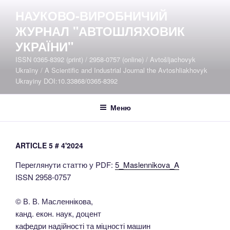
Перейти
НАУКОВО-ВИРОБНИЧИЙ
до
ЖУРНАЛ "АВТОШЛЯХОВИК
вмісту
УКРАЇНИ"
ISSN 0365-8392 (print) / 2958-0757 (online) / Avtošljachovyk
Ukraïny / A Scientific and Industrial Journal the Avtoshliakhovyk
Ukrayiny DOI:10.33868/0365-8392
Меню
ARTICLE 5 # 4'2024
Переглянути статтю у PDF:
5_Maslennikova_A
ISSN 2958-0757
© В. В. Масленнікова,
канд. екон. наук, доцент
кафедри надійності та міцності машин