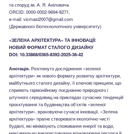
та споруд ім. А. Я. Аніловича
ORCID: 0000-0002-9694-8271,
e-mail: vicmasl2007@gmail.com
(Державного біотехнологічного університету)
«ЗЕЛЕНА АРХІТЕКТУРА» ТА ІННОВАЦІЇ:
НОВИЙ ФОРМАТ СТАЛОГО ДИЗАЙНУ
DOI: 10.33868/0365-8392-2025-36-42
Анотація.
Розглянуто дослідження «зеленої
архітектури» як нового формату розвитку архітектури,
майбутнього сталого дизайну, її ключові принципи, що
сприяють гармонійному поєднанню природного і
штучного середовищ на прикладах сучасних тенденцій
проєктування та будівництва об’єктів «зеленої
архітектури», враховуючи сучасні інновації. «Зелена
архітектура» прагне створювати екологічно чисті
будівлі, які мінімізують споживання енергії та води,
максимально використовуючи відновлювані ресурси й