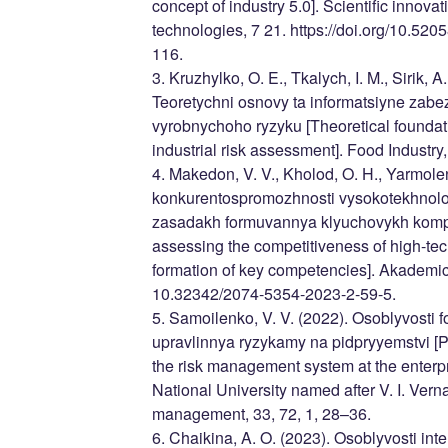
concept of industry 5.0]. Scientific innov
technologies, 7 21. https://doi.org/10.52
116.
3. Kruzhylko, O. E., Tkalych, I. M., Sirik, A
Teoretychni osnovy ta informatsiyne zab
vyrobnychoho ryzyku [Theoretical foundati
industrial risk assessment]. Food Industry
4. Makedon, V. V., Kholod, O. H., Yarmolen
konkurentospromozhnosti vysokotekhnolo
zasadakh formuvannya klyuchovykh kompe
assessing the competitiveness of high-tec
formation of key competencies]. Akademic
10.32342/2074-5354-2023-2-59-5.
5. Samoilenko, V. V. (2022). Osoblyvosti
upravlinnya ryzykamy na pidpryyemstvi [Pec
the risk management system at the enterpris
National University named after V. I. Ver
management, 33, 72, 1, 28–36.
6. Chaikina, A. O. (2023). Osoblyvosti in