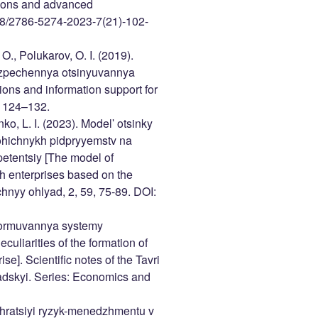
ations and advanced
058/2786-5274-2023-7(21)-102-
. O., Polukarov, O. I. (2019).
ezpechennya otsinyuvannya
ons and information support for
, 124–132.
ko, L. I. (2023). Modelʹ otsinky
hichnykh pidpryyemstv na
tentsiy [The model of
h enterprises based on the
hnyy ohlyad, 2, 59, 75-89. DOI:
 formuvannya systemy
uliarities of the formation of
e]. Scientific notes of the Tavri
nadskyi. Series: Economics and
tehratsiyi ryzyk-menedzhmentu v