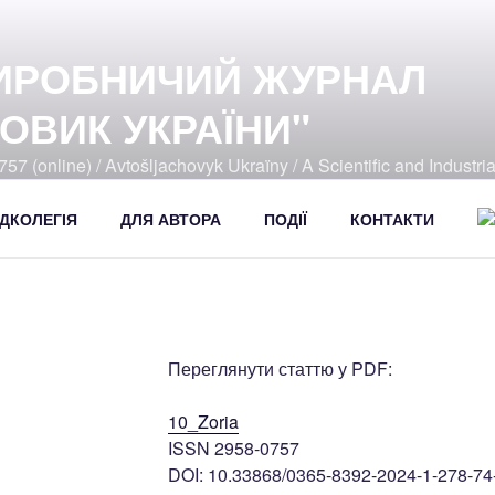
ИРОБНИЧИЙ ЖУРНАЛ
ОВИК УКРАЇНИ"
57 (online) / Avtošljachovyk Ukraïny / A Scientific and Industri
392
ДКОЛЕГІЯ
ДЛЯ АВТОРА
ПОДІЇ
КОНТАКТИ
Переглянути статтю у PDF:
10_Zoria
ISSN 2958-0757
DOI: 10.33868/0365-8392-2024-1-278-74