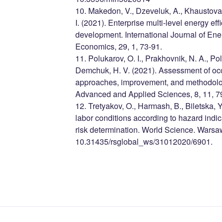
10. Makedon, V., Dzeveluk, A., Khaustova,
I. (2021). Enterprise multi-level energy 
development. International Journal of En
Economics, 29, 1, 73-91.
11. Polukarov, O. I., Prakhovnik, N. A., Polu
Demchuk, H. V. (2021). Assessment of oc
approaches, improvement, and methodology
Advanced and Applied Sciences, 8, 11, 7
12. Tretyakov, O., Harmash, B., Biletska,
labor conditions according to hazard indic
risk determination. World Science. Warsaw
10.31435/rsglobal_ws/31012020/6901.