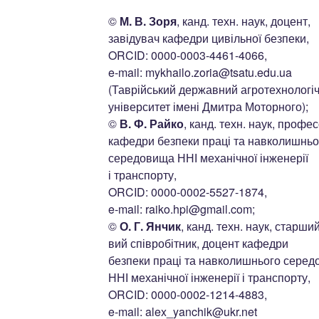
©
М. В. Зоря
, канд. техн. наук, доцент,
завідувач кафедри цивільної безпеки,
ORCID: 0000-0003-4461-4066,
e-mail: mykhailo.zoria@tsatu.edu.ua
(Таврійський державний агротехнологі
університет імені Дмитра Моторного);
©
В. Ф. Райко
, канд. техн. наук, профе
кафедри безпеки праці та навколишньо
середовища ННІ механічної інженерії
і транспорту,
ORCID: 0000-0002-5527-1874,
e-mail: raiko.hpi@gmail.com;
©
О. Г. Янчик
, канд. техн. наук, старши
вий співробітник, доцент кафедри
безпеки праці та навколишнього сере
ННІ механічної інженерії і транспорту,
ORCID: 0000-0002-1214-4883,
e-mail: alex_yanchik@ukr.net