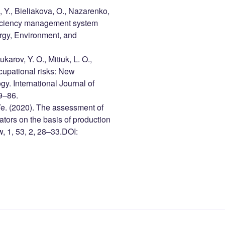
 Y., Bieliakova, O., Nazarenko,
efficiency management system
ergy, Environment, and
karov, Y. O., Mitiuk, L. O.,
cupational risks: New
. International Journal of
9–86.
 Ye. (2020). The assessment of
ators on the basis of production
, 1, 53, 2, 28–33.DOI: