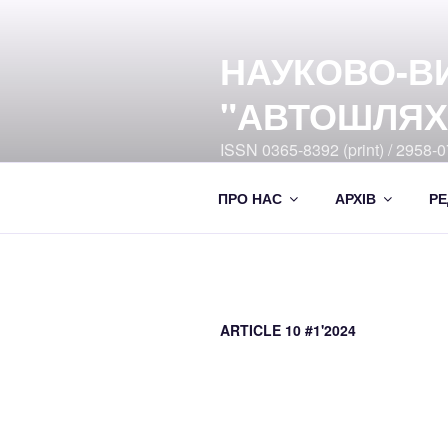
Перейти
до
НАУКОВО-В
вмісту
"АВТОШЛЯХ
ISSN 0365-8392 (print) / 2958-07
Ukrayiny DOI:10.33868/0365-8
ПРО НАС
АРХІВ
РЕ
ARTICLE 10 #1'2024