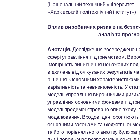
(Національний технічний університет
«Харківський політехнічний інститут»)
Вплив виробничих ризиків на безпе
аналіз та прогн
Анотація.
Дослідження зосереджене на 
сфері управління підприємством. Виро
імовірність виникнення небажаних поді
відхилень від очікуваних результатів че
рішення. Основними характеристиками т
варіативність та невизначеність. У стат
модель управління виробничими ризикам
управління основними фондами підприє
моделі продемонстровано опис входу, 
моделювання. Входові дані охоплюють 
основними засобами та бюджетні обмеж
та його порівняльного аналізу було зап
який передбачає розрахунок індексу ви