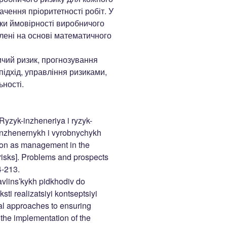
чення пріоритетності робіт. У
ки ймовірності виробничого
блені на основі математичного
чий ризик, прогнозування
підхід, управління ризиками,
ьності.
 Ryzyk-inzheneriya i ryzyk-
inzhenernykh i vyrobnychykh
tion as management in the
risks]. Problems and prospects
4-213.
avlinsʹkykh pidkhodiv do
ti realizatsiyi kontseptsiyi
ial approaches to ensuring
 the implementation of the