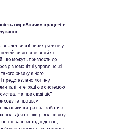
чність виробничих процесів:
озування
аналізі виробничих ризиків у
бничий ризик описаний як
й, що можуть призвести до
рез різноманітні управлінські
акого ризику є його
ті представлено логічну
и та її інтеграцію з системою
мства. На прикладі цієї
виходу та процесу
показники витрат на роботи з
ення. Для оцінки рівня ризику
ропоновано метод індексів,
робничого ризику для кожного