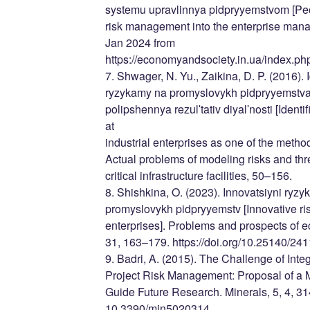
systemu upravlinnya pidpryyemstvom [Pecul
risk management into the enterprise man
Jan 2024 from
https://economyandsociety.in.ua/index.php
7. Shwager, N. Yu., Zaikina, D. P. (2016). 
ryzykamy na promyslovykh pidpryyemstvak
polipshennya rezulʹtativ diyalʹnosti [Ident
at
industrial enterprises as one of the metho
Actual problems of modeling risks and thr
critical infrastructure facilities, 50–156.
8. Shishkina, O. (2023). Innovatsiyni ryz
promyslovykh pidpryyemstv [Innovative risk
enterprises]. Problems and prospects of
31, 163–179. https://doi.org/10.25140/2
9. Badri, A. (2015). The Challenge of Inte
Project Risk Management: Proposal of a 
Guide Future Research. Minerals, 5, 4, 3
10.3390/min5020314