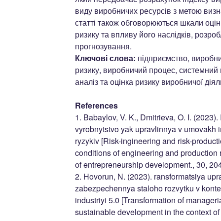
виду виробничих ресурсів з метою визна
статті також обговорюються шкали оцін
ризику та впливу його наслідків, розро
прогнозування.
Ключові слова:
підприємство, виробни
ризику, виробничий процес, системний 
аналіз та оцінка ризику виробничої діял
References
1. Babaylov, V. K., Dmitrieva, O. I. (2023).
vyrobnytstvo yak upravlinnya v umovakh 
ryzykiv [Risk-ingineering and risk-produc
conditions of engineering and production 
of entrepreneurship development., 30, 20
2. Hovorun, N. (2023). ransformatsiya upr
zabezpechennya staloho rozvytku v konteks
industriyi 5.0 [Transformation of manager
sustainable development in the context of