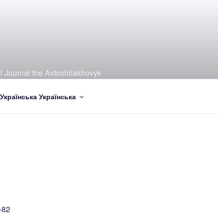
al Journal the Avtoshliakhovyk
Українська
-82