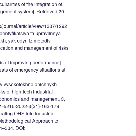
iarities of the integration of
agement system]. Retrieved 20
/journal/article/view/1337/1292
Identyfikatsiya ta upravlinnya
h, yak odyn iz metodiv
ification and management of risks
ds of improving performance].
eats of emergency situations at
yky vysokotekhnolohichnykh
s of high-tech industrial
 economics and management, 3,
411-5215-2022-3(31)-163-179
grating OHS into Industrial
Methodological Approach to
14–334. DOI: