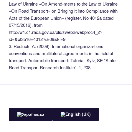
Law of Ukraine «On Amend-ments to the Law of Ukraine
«On Road Transport» on Bringing It into Compliance with
Acts of the European Union» (register. No 4012а dated
07/15/2016), from
http://w1.c1.rada.gov.ua/pls/zweb2/webproc4_2?
id=&pf3516=4012%E0&skl=9.
3. Redziuk, А. (2009). International organiza-tions,
conventions and multilateral agree-ments in the field of
transport. Automobile transport: Tutorial. Kyiv, SE “State
Road Transport Research Institute”, 1, 208.