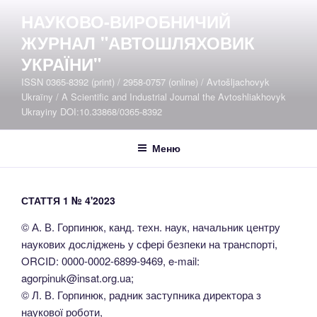
Перейти
НАУКОВО-ВИРОБНИЧИЙ
до
ЖУРНАЛ "АВТОШЛЯХОВИК
вмісту
УКРАЇНИ"
ISSN 0365-8392 (print) / 2958-0757 (online) / Avtošljachovyk
Ukraïny / A Scientific and Industrial Journal the Avtoshliakhovyk
Ukrayiny DOI:10.33868/0365-8392
Меню
СТАТТЯ 1 № 4'2023
© А. В. Горпинюк, канд. техн. наук, начальник центру
наукових досліджень у сфері безпеки на транспорті,
ORCID: 0000-0002-6899-9469, e-mail:
agorpinuk@insat.org.ua;
© Л. В. Горпинюк, радник заступника директора з
наукової роботи,