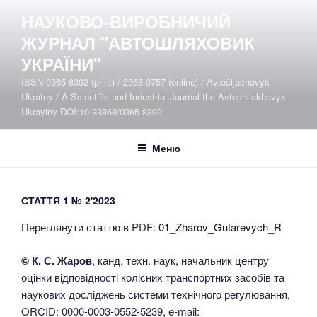
Перейти
НАУКОВО-ВИРОБНИЧИЙ
до
ЖУРНАЛ "АВТОШЛЯХОВИК
вмісту
УКРАЇНИ"
ISSN 0365-8392 (print) / 2958-0757 (online) / Avtošljachovyk
Ukraïny / A Scientific and Industrial Journal the Avtoshliakhovyk
Ukrayiny DOI:10.33868/0365-8392
Меню
СТАТТЯ 1 № 2'2023
Переглянути статтю в PDF:
01_Zharov_Gutarevych_R
© К. С. Жаров
, канд. техн. наук, начальник центру
оцінки відповідності колісних транспортних засобів та
наукових досліджень системи технічного регулювання,
ORCID: 0000-0003-0552-5239, e-mail: