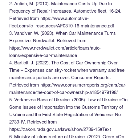
2. Antich, M. (2010). Maintenance Costs Up Due to
Frequency of Repair Increases. Automotive fleet, 16-24.
Retrieved from https://www.automotive-
fleet.com/fc_resources/AF0310-16-maintenance.pdf
3. Vandiver, W. (2023). When Car Maintenance Turns
Expensive. Nerdwallet. Retrieved from
https://www.nerdwallet.com/article/loans/auto-
loans/expensive-car-maintenance
4. Bartlett, J. (2022). The Cost of Car Ownership Over
Time – Expenses can sky-rocket when warranty and free
maintenance periods are over. Consumer Reports.
Retrieved from https://www.consumerreports.org/cars/car-
maintenance/the-cost-of-car-ownership-a1854979198/
5. Verkhovna Rada of Ukraine. (2005). Law of Ukraine «On
Some Issues of Importation into the Customs Territory of
Ukraine and the First State Registration of Vehicles» No
2739-IV. Retrieved from
https://zakon.rada.gov.ua/laws/show/2739-15#Text
6. Ministry of infrastructure of Ukraine. (2012). Order «On