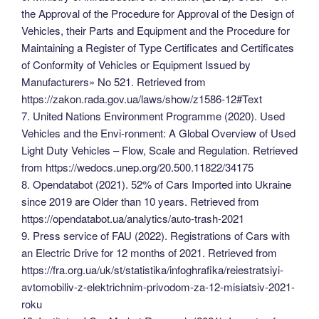
the Approval of the Procedure for Approval of the Design of
Vehicles, their Parts and Equipment and the Procedure for
Maintaining a Register of Type Certificates and Certificates
of Conformity of Vehicles or Equipment Issued by
Manufacturers» No 521. Retrieved from
https://zakon.rada.gov.ua/laws/show/z1586-12#Text
7. United Nations Environment Programme (2020). Used
Vehicles and the Envi-ronment: A Global Overview of Used
Light Duty Vehicles – Flow, Scale and Regulation. Retrieved
from https://wedocs.unep.org/20.500.11822/34175
8. Opendatabot (2021). 52% of Cars Imported into Ukraine
since 2019 are Older than 10 years. Retrieved from
https://opendatabot.ua/analytics/auto-trash-2021
9. Press service of FAU (2022). Registrations of Cars with
an Electric Drive for 12 months of 2021. Retrieved from
https://fra.org.ua/uk/st/statistika/infoghrafika/reiestratsiyi-
avtomobiliv-z-elektrichnim-privodom-za-12-misiatsiv-2021-
roku