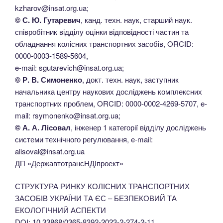
kzharov@insat.org.ua;
© С. Ю. Гутаревич
, канд. техн. наук, старший наук.
співробітник відділу оцінки відповідності частин та
обладнання колісних транспортних засобів, ORCID:
0000-0003-1589-5604,
e-mail: sgutarevich@insat.org.ua;
© Р. В. Симоненко
, докт. техн. наук, заступник
начальника центру наукових досліджень комплексних
транспортних проблем, ORCID: 0000-0002-4269-5707, e-
mail: rsymonenko@insat.org.ua;
© А. А. Лісовал
, інженер 1 категорії відділу досліджень
системи технічного регулювання, e-mail:
alisoval@insat.org.ua
ДП «ДержавтотрансНДІпроект»
СТРУКТУРА РИНКУ КОЛІСНИХ ТРАНСПОРТНИХ
ЗАСОБІВ УКРАЇНИ ТА ЄС – БЕЗПЕКОВИЙ ТА
ЕКОЛОГІЧНИЙ АСПЕКТИ
DOI: 10.33868/0365-8392-2023-2-274-2-11