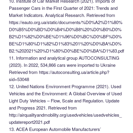
10. Institute of Car Market Research (2021). Imports of
Passenger Cars in the First Quarter of 2021: Trends and
Market Indicators. Analytical Research. Retrieved from
https://eauto.org.ua/static/documents/%D0%A2%D1%80%
D0%B5%D0%BD%D0%B4%D0%B8%20%D0%B0%D0%
B2%D1%82%D0%BE%D1%96%D0%BC%D0%BF%D0%
BE%D1%80%D1%82%D1%83%201%20%D0%BA%D0%
B2.%202021%20%D1%80%D0%BE%D0%BA%D1%83.pdf
11. Information and analytical group AUTOCONSULTING
(2023). In 2022, 534,866 cars were imported to Ukraine
Retrieved from https://autoconsulting.ua/article.php?
sid=53048
12. United Nations Environment Programme (2021). Used
Vehicles and the Environment: A Global Overview of Used
Light Duty Vehicles – Flow, Scale and Regulation. Update
and Progress 2021. Retrieved from
http://airqualityandmobility.org/usedvehicles/usedvehicles_
updatereport2021.pdf
13. ACEA European Automobile Manufacturers’