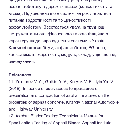
асфальтобетону в дорожніх шарах (колієстійкість та
втома). Підкреслено що в системі не розглядається
питання водостійкості та тріщиностійкості
асфальтобетону. Звертається увага на труднощі
інструментального, фінансового та організаційного
характеру щодо впровадження системи в Україні.
Ключові слова:
бітум, асфальтобетон, PG-зона,
колієстійкість, жорсткість, модуль, склад, ущільнення,
районування.
References
11. Zolotarev V. A., Galkin A. V., Koryuk V. P., Ilyin Ya. V.
(2018). Influence of equiviscous temperatures of
preparation and compaction of asphalt mixtures on the
properties of asphalt concrete. Kharkiv National Automobile
and Highway University.
12. Asphalt Binder Testing: Technician’a Manual for
Specification Testing of Asphalt Binder. Asphalt institute