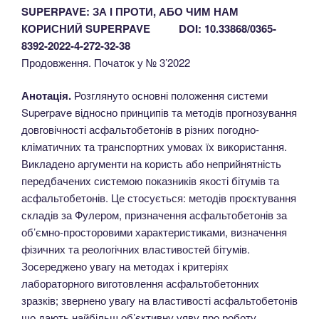
SUPERPAVE: ЗА І ПРОТИ, АБО ЧИМ НАМ
КОРИСНИЙ SUPERPAVE DOI: 10.33868/0365-
8392-2022-4-272-32-38
Продовження. Початок у № 3’2022
Анотація.
Розглянуто основні положення системи
Superpave відносно принципів та методів прогнозування
довговічності асфальтобетонів в різних погодно-
кліматичних та транспортних умовах їх використання.
Викладено аргументи на користь або неприйнятність
передбачених системою показників якості бітумів та
асфальтобетонів. Це стосується: методів проєктування
складів за Фулером, призначення асфальтобетонів за
об’ємно-просторовими характеристиками, визначення
фізичних та реологічних властивостей бітумів.
Зосереджено увагу на методах і критеріях
лабораторного виготовлення асфальтобетонних
зразків; звернено увагу на властивості асфальтобетонів
що дають найбільш об’єктивну уяву про роботу