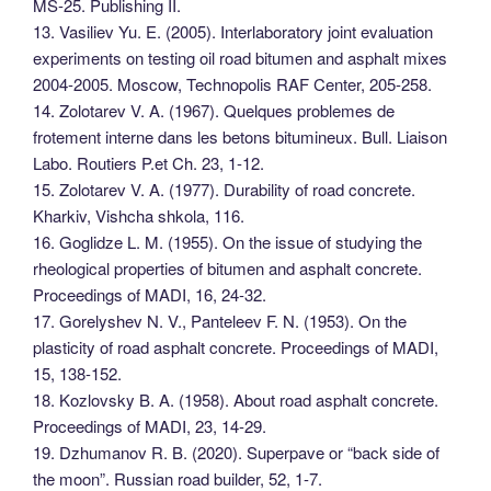
MS-25. Publishing II.
13. Vasiliev Yu. E. (2005). Interlaboratory joint evaluation
experiments on testing oil road bitumen and asphalt mixes
2004-2005. Moscow, Technopolis RAF Center, 205-258.
14. Zolotarev V. A. (1967). Quelques problemes de
frotement interne dans les betons bitumineux. Bull. Liaison
Labo. Routiers P.et Ch. 23, 1-12.
15. Zolotarev V. A. (1977). Durability of road concrete.
Kharkiv, Vishcha shkola, 116.
16. Goglidze L. M. (1955). On the issue of studying the
rheological properties of bitumen and asphalt concrete.
Proceedings of MADI, 16, 24-32.
17. Gorelyshev N. V., Panteleev F. N. (1953). On the
plasticity of road asphalt concrete. Proceedings of MADI,
15, 138-152.
18. Kozlovsky B. A. (1958). About road asphalt concrete.
Proceedings of MADI, 23, 14-29.
19. Dzhumanov R. B. (2020). Superpave or “back side of
the moon”. Russian road builder, 52, 1-7.