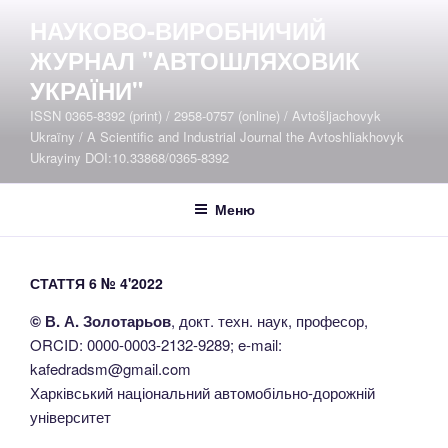
Перейти
НАУКОВО-ВИРОБНИЧИЙ
до
ЖУРНАЛ "АВТОШЛЯХОВИК
вмісту
УКРАЇНИ"
ISSN 0365-8392 (print) / 2958-0757 (online) / Avtošljachovyk
Ukraïny / A Scientific and Industrial Journal the Avtoshliakhovyk
Ukrayiny DOI:10.33868/0365-8392
Меню
СТАТТЯ 6 № 4'2022
© В. А. Золотарьов
, докт. техн. наук, професор,
ORCID: 0000-0003-2132-9289; e-mail:
kafedradsm@gmail.com
Харківський національний автомобільно-дорожній
університет