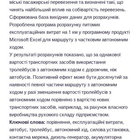
міські пасажирські перевезення та визначені такі, що
чинять найбільший вплив на собівартість перевезень.
Сформована база вихідних даних для розрахунків.
Розроблена програма розрахунку питомих
експлуатаційних витрат на 1 км у програмному продукті
Microsoft Excel для маршруту з частковим автономним
ходом.
У результаті розрахунків показано, що за однакової
вартості транспортних засобів використання
тролейбусів з автономним ходом є дорожчим, ніж
автобусів. Позитивний ефект може бути досягнутий за
наявності певної частини маршруту з автономним
ходом у разі зменшення вартості тролейбусів з
автономним ходом порівняно з вартістю нових
транспортних засобів, наприклад, за рахунок власного
виробництва рухомого складу підприємством.
Ключові слова:
порівняння, експлуатаційні витрати,
автобус, тролейбус, автономний хід, силова установка,
контактна мережа, дизель-генератор, акумуляторна