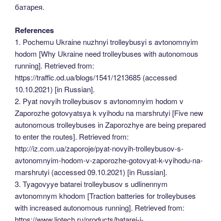
батарея.
References
1. Pochemu Ukraine nuzhnyi trolleybusyi s avtonomnyim
hodom [Why Ukraine need trolleybuses with autonomous
running]. Retrieved from:
https://traffic.od.ua/blogs/1541/1213685 (accessed
10.10.2021) [in Russian].
2. Pyat novyih trolleybusov s avtonomnyim hodom v
Zaporozhe gotovyatsya k vyihodu na marshrutyi [Five new
autonomous trolleybuses in Zaporozhye are being prepared
to enter the routes]. Retrieved from:
http://iz.com.ua/zaporoje/pyat-novyih-trolleybusov-s-
avtonomnyim-hodom-v-zaporozhe-gotovyat-k-vyihodu-na-
marshrutyi (accessed 09.10.2021) [in Russian].
3. Tyagovyye batarei trolleybusov s udlinennym
avtonomnym khodom [Traction batteries for trolleybuses
with increased autonomous running]. Retrieved from:
https://www.liotech.ru/products/batarei-i-