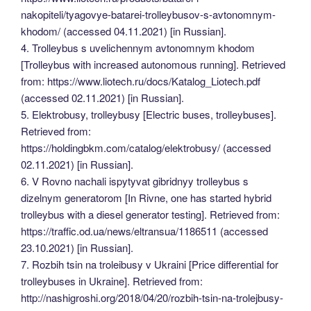
nakopiteli/tyagovye-batarei-trolleybusov-s-avtonomnym-
khodom/ (accessed 04.11.2021) [in Russian].
4. Trolleybus s uvelichennym avtonomnym khodom
[Trolleybus with increased autonomous running]. Retrieved
from: https://www.liotech.ru/docs/Katalog_Liotech.pdf
(accessed 02.11.2021) [in Russian].
5. Elektrobusy, trolleybusy [Electric buses, trolleybuses].
Retrieved from:
https://holdingbkm.com/catalog/elektrobusy/ (accessed
02.11.2021) [in Russian].
6. V Rovno nachali ispytyvat gibridnyy trolleybus s
dizelnym generatorom [In Rivne, one has started hybrid
trolleybus with a diesel generator testing]. Retrieved from:
https://traffic.od.ua/news/eltransua/1186511 (accessed
23.10.2021) [in Russian].
7. Rozbih tsin na troleibusy v Ukraini [Price differential for
trolleybuses in Ukraine]. Retrieved from:
http://nashigroshi.org/2018/04/20/rozbih-tsin-na-trolejbusy-