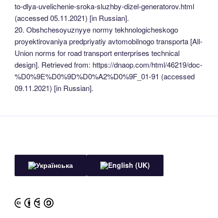
to-dlya-uvelichenie-sroka-sluzhby-dizel-generatorov.html
(accessed 05.11.2021) [in Russian].
20. Obshchesoyuznyye normy tekhnologicheskogo
proyektirovaniya predpriyatiy avtomobilnogo transporta [All-
Union norms for road transport enterprises technical
design]. Retrieved from: https://dnaop.com/html/46219/doc-
%D0%9E%D0%9D%D0%A2%D0%9F_01-91 (accessed
09.11.2021) [in Russian].