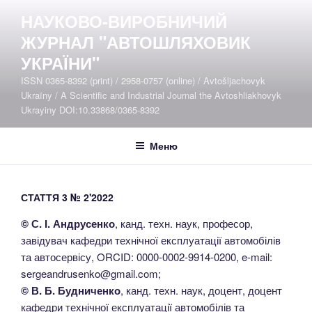
Перейти
НАУКОВО-ВИРОБНИЧИЙ
до
ЖУРНАЛ "АВТОШЛЯХОВИК
вмісту
УКРАЇНИ"
ISSN 0365-8392 (print) / 2958-0757 (online) / Avtošljachovyk
Ukraïny / A Scientific and Industrial Journal the Avtoshliakhovyk
Ukrayiny DOI:10.33868/0365-8392
Меню
СТАТТЯ 3 № 2'2022
© С. І. Андрусенко
, канд. техн. наук, професор,
завідувач кафедри технічної експлуатації автомобілів
та автосервісу, ORCID: 0000-0002-9914-0200, e-mail:
sergeandrusenko@gmail.com;
© В. Б. Будниченко
, канд. техн. наук, доцент, доцент
кафедри технічної експлуатації автомобілів та