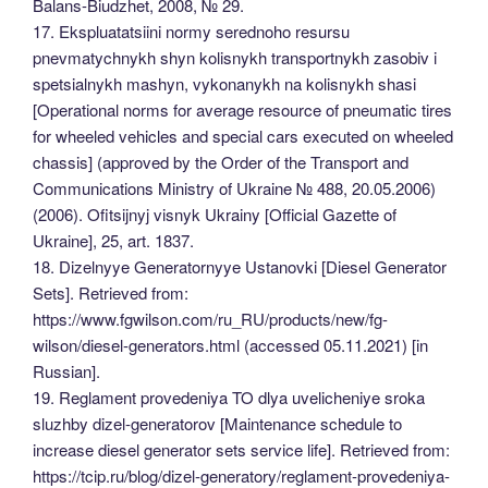
Balans-Biudzhet, 2008, № 29.
17. Ekspluatatsiini normy serednoho resursu
pnevmatychnykh shyn kolisnykh transportnykh zasobiv i
spetsialnykh mashyn, vykonanykh na kolisnykh shasi
[Operational norms for average resource of pneumatic tires
for wheeled vehicles and special cars executed on wheeled
chassis] (approved by the Order of the Transport and
Communications Ministry of Ukraine № 488, 20.05.2006)
(2006). Ofitsijnyj visnyk Ukrainy [Official Gazette of
Ukraine], 25, art. 1837.
18. Dizelnyye Generatornyye Ustanovki [Diesel Generator
Sets]. Retrieved from:
https://www.fgwilson.com/ru_RU/products/new/fg-
wilson/diesel-generators.html (accessed 05.11.2021) [in
Russian].
19. Reglament provedeniya TO dlya uvelicheniye sroka
sluzhby dizel-generatorov [Maintenance schedule to
increase diesel generator sets service life]. Retrieved from:
https://tcip.ru/blog/dizel-generatory/reglament-provedeniya-