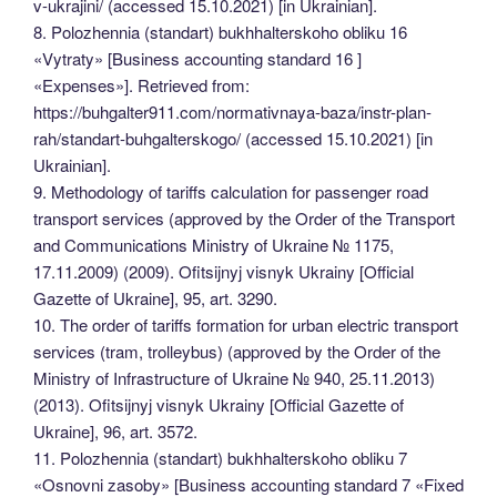
v-ukrajini/ (accessed 15.10.2021) [in Ukrainian].
8. Polozhennia (standart) bukhhalterskoho obliku 16
«Vytraty» [Business accounting standard 16 ]
«Expenses»]. Retrieved from:
https://buhgalter911.com/normativnaya-baza/instr-plan-
rah/standart-buhgalterskogo/ (accessed 15.10.2021) [in
Ukrainian].
9. Methodology of tariffs calculation for passenger road
transport services (approved by the Order of the Transport
and Communications Ministry of Ukraine № 1175,
17.11.2009) (2009). Ofitsijnyj visnyk Ukrainy [Official
Gazette of Ukraine], 95, art. 3290.
10. The order of tariffs formation for urban electric transport
services (tram, trolleybus) (approved by the Order of the
Ministry of Infrastructure of Ukraine № 940, 25.11.2013)
(2013). Ofitsijnyj visnyk Ukrainy [Official Gazette of
Ukraine], 96, art. 3572.
11. Polozhennia (standart) bukhhalterskoho obliku 7
«Osnovni zasoby» [Business accounting standard 7 «Fixed