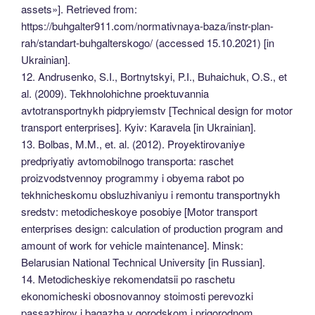
assets»]. Retrieved from:
https://buhgalter911.com/normativnaya-baza/instr-plan-
rah/standart-buhgalterskogo/ (accessed 15.10.2021) [in
Ukrainian].
12. Andrusenko, S.I., Bortnytskyi, P.I., Buhaichuk, O.S., et
al. (2009). Tekhnolohichne proektuvannia
avtotransportnykh pidpryiemstv [Technical design for motor
transport enterprises]. Kyiv: Karavela [in Ukrainian].
13. Bolbas, M.M., et. al. (2012). Proyektirovaniye
predpriyatiy avtomobilnogo transporta: raschet
proizvodstvennoy programmy i obyema rаbot po
tekhnicheskomu obsluzhivaniyu i remontu transportnykh
sredstv: metodicheskoye posobiye [Motor transport
enterprises design: calculation of production program and
amount of work for vehicle maintenance]. Minsk:
Belarusian National Technical University [in Russian].
14. Metodicheskiye rekomendatsii po raschetu
ekonomicheski obosnovannoy stoimosti perevozki
passazhirov i bagazha v gorodskom i prigorodnom