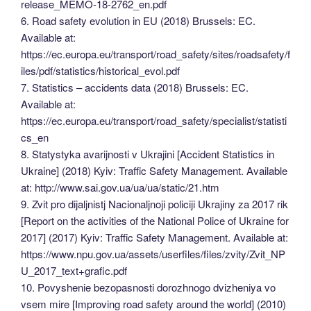
release_MEMO-18-2762_en.pdf
6. Road safety evolution in EU (2018) Brussels: EC.
Available at:
https://ec.europa.eu/transport/road_safety/sites/roadsafety/f
iles/pdf/statistics/historical_evol.pdf
7. Statistics – accidents data (2018) Brussels: EC.
Available at:
https://ec.europa.eu/transport/road_safety/specialist/statisti
cs_en
8. Statystyka avarijnosti v Ukrajini [Accident Statistics in
Ukraine] (2018) Kyiv: Traffic Safety Management. Available
at: http://www.sai.gov.ua/ua/ua/static/21.htm
9. Zvit pro dijaljnistj Nacionaljnoji policiji Ukrajiny za 2017 rik
[Report on the activities of the National Police of Ukraine for
2017] (2017) Kyiv: Traffic Safety Management. Available at:
https://www.npu.gov.ua/assets/userfiles/files/zvity/Zvit_NP
U_2017_text+grafic.pdf
10. Povyshenie bezopasnosti dorozhnogo dvizheniya vo
vsem mire [Improving road safety around the world] (2010)