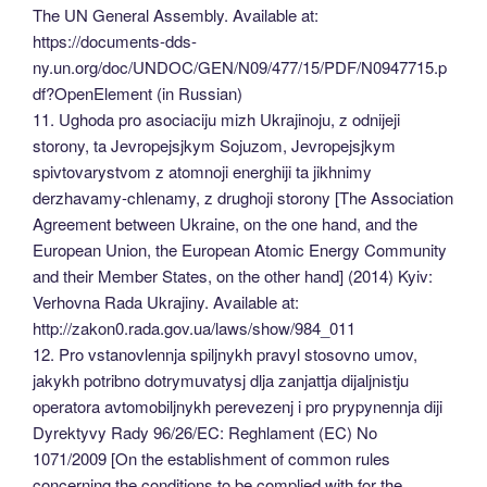
The UN General Assembly. Available at:
https://documents-dds-
ny.un.org/doc/UNDOC/GEN/N09/477/15/PDF/N0947715.p
df?OpenElement (in Russian)
11. Ughoda pro asociaciju mizh Ukrajinoju, z odnijeji
storony, ta Jevropejsjkym Sojuzom, Jevropejsjkym
spivtovarystvom z atomnoji energhiji ta jikhnimy
derzhavamy-chlenamy, z drughoji storony [The Association
Agreement between Ukraine, on the one hand, and the
European Union, the European Atomic Energy Community
and their Member States, on the other hand] (2014) Kyiv:
Verhovna Rada Ukrajiny. Available at:
http://zakon0.rada.gov.ua/laws/show/984_011
12. Pro vstanovlennja spiljnykh pravyl stosovno umov,
jakykh potribno dotrymuvatysj dlja zanjattja dijaljnistju
operatora avtomobiljnykh perevezenj i pro prypynennja diji
Dyrektyvy Rady 96/26/EC: Reghlament (EC) No
1071/2009 [On the establishment of common rules
concerning the conditions to be complied with for the