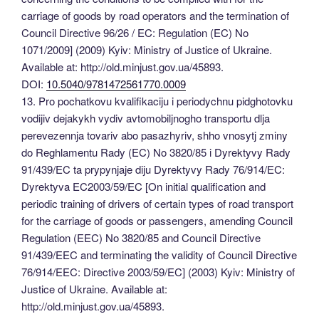
carriage of goods by road operators and the termination of
Council Directive 96/26 / EC: Regulation (EC) No
1071/2009] (2009) Kyiv: Ministry of Justice of Ukraine.
Available at: http://old.minjust.gov.ua/45893.
DOI:
10.5040/9781472561770.0009
13. Pro pochatkovu kvalifikaciju i periodychnu pidghotovku
vodijiv dejakykh vydiv avtomobiljnogho transportu dlja
perevezennja tovariv abo pasazhyriv, shho vnosytj zminy
do Reghlamentu Rady (EC) No 3820/85 i Dyrektyvy Rady
91/439/EC ta prypynjaje diju Dyrektyvy Rady 76/914/EC:
Dyrektyva EC2003/59/EC [On initial qualification and
periodic training of drivers of certain types of road transport
for the carriage of goods or passengers, amending Council
Regulation (EEC) No 3820/85 and Council Directive
91/439/EEC and terminating the validity of Council Directive
76/914/EEC: Directive 2003/59/EC] (2003) Kyiv: Ministry of
Justice of Ukraine. Available at:
http://old.minjust.gov.ua/45893.