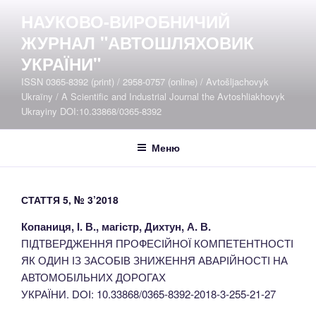
Перейти
НАУКОВО-ВИРОБНИЧИЙ
до
ЖУРНАЛ "АВТОШЛЯХОВИК
вмісту
УКРАЇНИ"
ISSN 0365-8392 (print) / 2958-0757 (online) / Avtošljachovyk
Ukraïny / A Scientific and Industrial Journal the Avtoshliakhovyk
Ukrayiny DOI:10.33868/0365-8392
Меню
СТАТТЯ 5, № 3’2018
Копаниця, І. В., магістр, Дихтун, А. В.
ПІДТВЕРДЖЕННЯ ПРОФЕСІЙНОЇ КОМПЕТЕНТНОСТІ
ЯК ОДИН ІЗ ЗАСОБІВ ЗНИЖЕННЯ АВАРІЙНОСТІ НА
АВТОМОБІЛЬНИХ ДОРОГАХ
УКРАЇНИ. DOI: 10.33868/0365-8392-2018-3-255-21-27