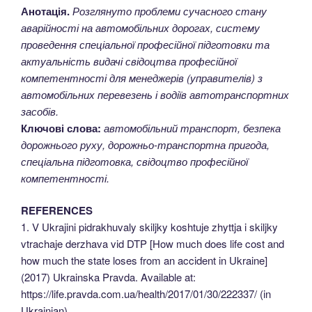
Анотація.
Розглянуто проблеми сучасного стану
аварійності на автомобільних дорогах, систему
проведення спеціальної професійної підготовки та
актуальність видачі свідоцтва професійної
компетентності для менеджерів (управителів) з
автомобільних перевезень і водіїв автотранспортних
засобів.
Ключові слова:
автомобільний транспорт, безпека
дорожнього руху, дорожньо-транспортна пригода,
спеціальна підготовка, свідоцтво професійної
компетентності.
REFERENCES
1. V Ukrajini pidrakhuvaly skiljky koshtuje zhyttja i skiljky
vtrachaje derzhava vid DTP [How much does life cost and
how much the state loses from an accident in Ukraine]
(2017) Ukrainska Pravda. Available at:
https://life.pravda.com.ua/health/2017/01/30/222337/ (in
Ukrainian)