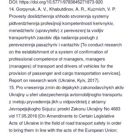
DOI: https://doi.org/10.5771/9783845271873-920
14. Gorpynuk, A. V., Khabutdinov, A. R., Kuzmich, V. P.
Provesty doslidzhennja shhodo stvorennja systemy
pidtverdzhennja profesijnoji kompetentnosti kerivnykiv,
menedzheriv (upravyteliv) z perevezenj ta vodijiv
transportnykh zasobiv dlja nadannja poslugh z
perevezennja pasazhyriv i vantazhiv [To conduct research
on the establishment of a system of confirmation of
professional competence of managers, managers
(managers) of transport and drivers of vehicles for the
provision of passenger and cargo transportation services].
Report on research work (Ukraine, Kyiv, 2017).
15. Pro vnesennja zmin do dejakykh zakonodavchykh aktiv
Ukrajiny u sferi ubezpechennja avtomobiljnogho transportu
z metoju pryvedennja jikh u vidpovidnistj z aktamy
Jevropejsjkogho Sojuzu: proekt Zakonu Ukrajiny No 4683
vid 17.05.2016 [On Amendments to Certain Legislative
Acts of Ukraine in the field of road transport safety in order
to bring them in line with the acts of the European Union: