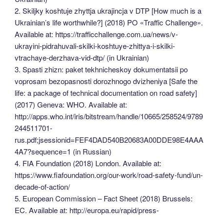
2. Skiljky koshtuje zhyttja ukrajincja v DTP [How much is a
Ukrainian’s life worthwhile?] (2018) PO «Traffic Challenge».
Available at: https://trafficchallenge.com.ua/news/v-
ukrayini-pidrahuvali-skilki-koshtuye-zhittya-i-skilki-
vtrachaye-derzhava-vid-dtp/ (in Ukrainian)
3. Spasti zhizn: paket tekhnicheskoy dokumentatsii po
voprosam bezopasnosti dorozhnogo dvizheniya [Safe the
life: a package of technical documentation on road safety]
(2017) Geneva: WHO. Available at:
http://apps.who.int/iris/bitstream/handle/10665/258524/9789
244511701-
rus.pdf;jsessionid=FEF4DAD540B20683A00DDE98E4AAA
4A7?sequence=1 (in Russian)
4. FIA Foundation (2018) London. Available at:
https://www.fiafoundation.org/our-work/road-safety-fund/un-
decade-of-action/
5. European Commission – Fact Sheet (2018) Brussels:
EC. Available at: http://europa.eu/rapid/press-