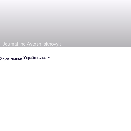
al Journal the Avtoshliakhovyk
Українська