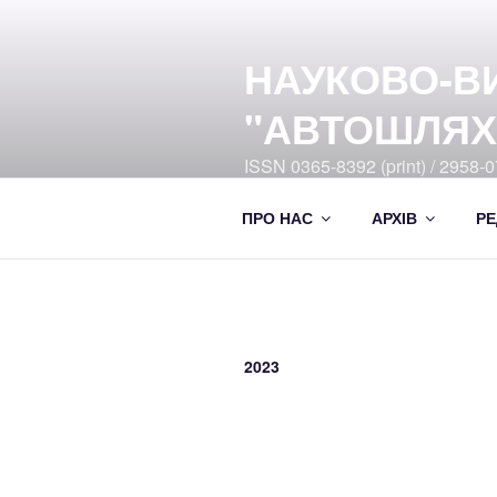
Перейти
до
НАУКОВО-В
вмісту
"АВТОШЛЯХ
ISSN 0365-8392 (print) / 2958-07
Ukrayiny DOI:10.33868/0365-8
ПРО НАС
АРХІВ
РЕ
2023