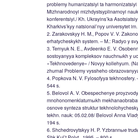
problemy humanizatsiyi ta harmonizatsiyi 
Mizhnarodnoyi mizhdystsyplinarnoyi nauk
konferentsiyi./ Kh. Ukrayins’ka Asotsiatsiy
Kharkivs’kyy natsional’nyy universytet im.
2. Zarakovskyy H. M., Popov V. V. Zakon
erhatycheskykh system. – M.: Radyo y svya
3. Ternyuk N. E., Avdeenko E. V. Osobe
sostoyanyya kompleksov nauchnыkh y uc
«Tekhnovedenye» / Novyy kollehyum. (N
zhurnal Problemy vyssheho obrazovanyya).
4. Popkova N. V. Fylosofyya tekhnosfery. 
544 s.
5. Belovol A. V. Obespechenye proyzvody
mnohonomenklaturnыkh mekhanaobrabat
osnove synteza struktur tekhnolohyches
tekhn. nauk: 05.02.08/ Belovol Anna Vlad
194 s.
6. Shchedrovytskyy H. P. Yzbrannыe trudы
Shk.Kul’t.Polyt., 1995. – 800 s.