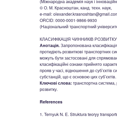
(Міжнародна академія наук і інноваційн
© О. М. Красноштан, канд. техн. наук,
e-mail: olexander.krasnoshtan@gmail.co
ORCID: 0000-0001-9866-9930
(Національний транспортний університ
КЛАСИФІКАЦІЯ ЧИННИКІВ РОЗВИТК
Анотація.
Запропонована класифікація 
протидіють розвиткові транспортних сис
можуть бути застосовані для спрямова
класифікаційні ознаки прийнято характ
прояв у часі, відношення до суб’єктів с
субстанцій, що є основою цих суб’єктів.
Ключові слова:
транспортна система, 
розвитку.
References
1. Ternyuk N. E. Struktura teoryy transpo