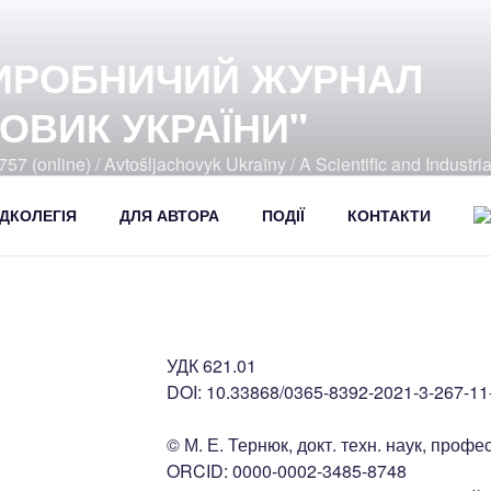
ИРОБНИЧИЙ ЖУРНАЛ
ОВИК УКРАЇНИ"
57 (online) / Avtošljachovyk Ukraïny / A Scientific and Industri
392
ДКОЛЕГІЯ
ДЛЯ АВТОРА
ПОДІЇ
КОНТАКТИ
УДК 621.01
DOI: 10.33868/0365-8392-2021-3-267-11
© М. Е. Тернюк, докт. техн. наук, профес
ORCID: 0000-0002-3485-8748