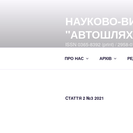
Перейти
до
НАУКОВО-В
вмісту
"АВТОШЛЯХ
ISSN 0365-8392 (print) / 2958-07
Ukrayiny DOI:10.33868/0365-8
ПРО НАС
АРХІВ
РЕ
CТАТТЯ 2 №3 2021