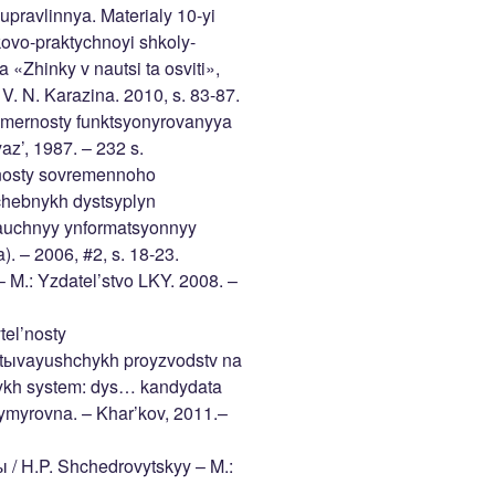
upravlinnya. Materialy 10-yi
ovo-praktychnoyi shkoly-
a «Zhinky v nautsi ta osviti»,
 V. N. Karazina. 2010, s. 83-87.
omernosty funktsyonyrovanyya
z’, 1987. – 232 s.
nnosty sovremennoho
hebnykh dystsyplyn
auchnyy ynformatsyonnyy
 – 2006, #2, s. 18-23.
– M.: Yzdatel’stvo LKY. 2008. –
tel’nosty
ыvayushchykh proyzvodstv na
kykh system: dys… kandydata
ymyrovna. – Khar’kov, 2011.–
 / H.P. Shchedrovytskyy – M.: