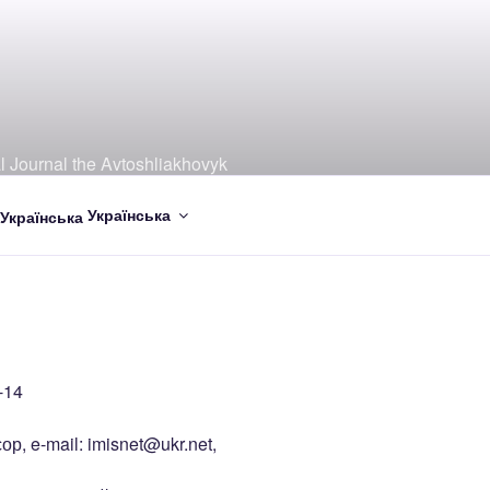
al Journal the Avtoshliakhovyk
Українська
-14
ор, e-mail: imisnet@ukr.net,