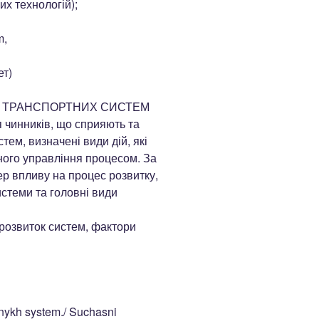
их технологій);
m,
ет)
У ТРАНСПОРТНИХ СИСТЕМ
чинників, що сприяють та
тем, визначені види дій, які
ного управління процесом. За
ер впливу на процес розвитку,
истеми та головні види
розвиток систем, фактори
rtnykh system./ Suchasni