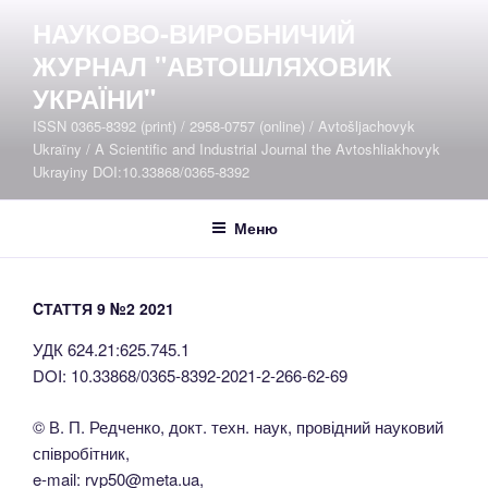
Перейти
НАУКОВО-ВИРОБНИЧИЙ
до
ЖУРНАЛ "АВТОШЛЯХОВИК
вмісту
УКРАЇНИ"
ISSN 0365-8392 (print) / 2958-0757 (online) / Avtošljachovyk
Ukraïny / A Scientific and Industrial Journal the Avtoshliakhovyk
Ukrayiny DOI:10.33868/0365-8392
Меню
CТАТТЯ 9 №2 2021
УДК 624.21:625.745.1
DOI: 10.33868/0365-8392-2021-2-266-62-69
© В. П. Редченко, докт. техн. наук, провідний науковий
співробітник,
e-mail: rvp50@meta.ua,