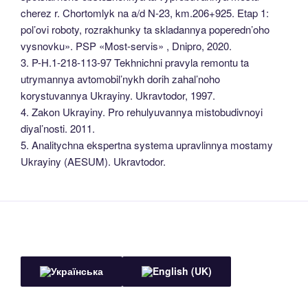
cherez r. Chortomlyk na a/d N-23, km.206+925. Etap 1:
pol’ovi roboty, rozrakhunky ta skladannya poperedn’oho
vysnovku». PSP «Most-servis» , Dnipro, 2020.
3. P-H.1-218-113-97 Tekhnichni pravyla remontu ta
utrymannya avtomobil’nykh dorih zahal’noho
korystuvannya Ukrayiny. Ukravtodor, 1997.
4. Zakon Ukrayiny. Pro rehulyuvannya mistobudivnoyi
diyal’nosti. 2011.
5. Analitychna ekspertna systema upravlinnya mostamy
Ukrayiny (AESUM). Ukravtodor.