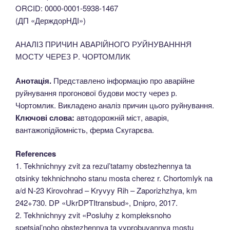
ORCID: 0000-0001-5938-1467
(ДП «ДерждорНДІ»)
АНАЛІЗ ПРИЧИН АВАРІЙНОГО РУЙНУВАНННЯ
МОСТУ ЧЕРЕЗ Р. ЧОРТОМЛИК
Анотація.
Представлено інформацію про аварійне
руйнування прогонової будови мосту через р.
Чортомлик. Викладено аналіз причин цього руйнування.
Ключові слова:
автодорожній міст, аварія,
вантажопідйомність, ферма Скугарєва.
References
1. Tekhnichnyy zvit za rezul’tatamy obstezhennya ta
otsinky tekhnichnoho stanu mosta cherez r. Chortomlyk na
a/d N-23 Kirovohrad – Kryvyy Rih – Zaporizhzhya, km
242+730. DP «UkrDPTItransbud», Dnipro, 2017.
2. Tekhnichnyy zvit «Posluhy z kompleksnoho
spetsial’noho obstezhennya ta vyprobuvannya mostu