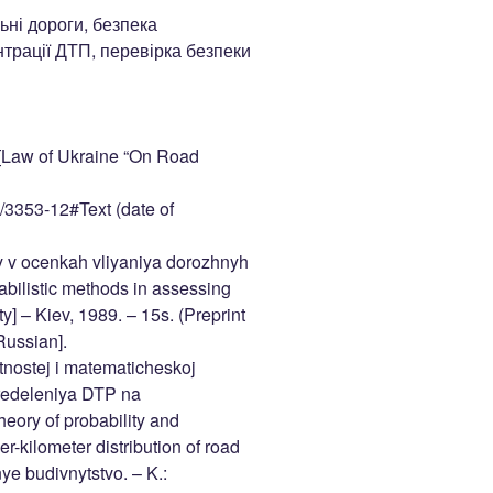
ьні дороги, безпека
нтрації ДТП, перевірка безпеки
 [Law of Ukraine “On Road
/3353-12#Text (date of
y v ocenkah vliyaniya dorozhnyh
abilistic methods in assessing
y] – Kiev, 1989. – 15s. (Preprint
Russian].
atnostej i matematicheskoj
predeleniya DTP na
heory of probability and
er-kilometer distribution of road
nye budivnytstvo. – K.: