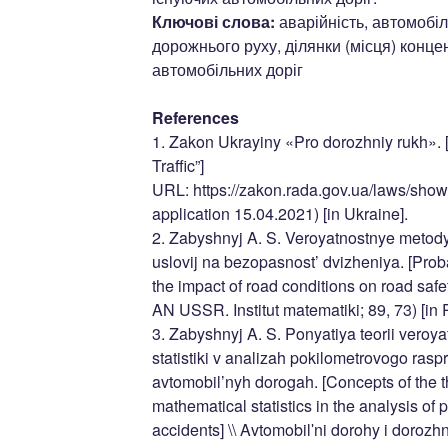
Ключові слова:
аварійність, автомобіл
дорожнього руху, ділянки (місця) конце
автомобільних доріг
References
1. Zakon Ukrayiny «Pro dorozhniy rukh».
Traffic”]
URL: https://zakon.rada.gov.ua/laws/show
application 15.04.2021) [in Ukraine].
2. Zabyshnyj A. S. Veroyatnostnye metod
uslovij na bezopasnost’ dvizheniya. [Prob
the impact of road conditions on road safet
AN USSR. Institut matematiki; 89, 73) [in 
3. Zabyshnyj A. S. Ponyatiya teorii veroy
statistiki v analizah pokilometrovogo ras
avtomobil’nyh dorogah. [Concepts of the t
mathematical statistics in the analysis of p
accidents] \\ Avtomobilʹni dorohy i dorozh