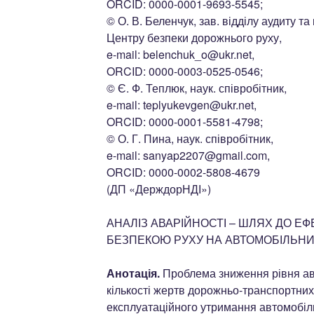
ORCID: 0000-0001-9693-5545;
© О. В. Беленчук, зав. відділу аудиту та
Центру безпеки дорожнього руху,
e-mail: belenchuk_o@ukr.net,
ORCID: 0000-0003-0525-0546;
© Є. Ф. Теплюк, наук. співробітник,
e-mail: teplyukevgen@ukr.net,
ORCID: 0000-0001-5581-4798;
© О. Г. Пина, наук. співробітник,
e-mail: sanyap2207@gmail.com,
ORCID: 0000-0002-5808-4679
(ДП «ДерждорНДІ»)
АНАЛІЗ АВАРІЙНОСТІ – ШЛЯХ ДО Е
БЕЗПЕКОЮ РУХУ НА АВТОМОБІЛЬНИ
Анотація.
Проблема зниження рівня ав
кількості жертв дорожньо-транспортних 
експлуатаційного утримання автомобіль