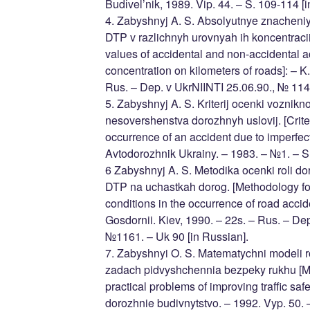
Budіvel’nik, 1989. Vip. 44. – S. 109-114 [i
4. Zabyshnyj A. S. Absolyutnye znacheniy
DTP v razlichnyh urovnyah ih koncentraci
values of accidental and non-accidental ac
concentration on kilometers of roads]: – K.
Rus. – Dep. v UkrNIINTI 25.06.90., № 114
5. Zabyshnyj A. S. Kriterij ocenki voznik
nesovershenstva dorozhnyh uslovij. [Crite
occurrence of an accident due to imperfect
Avtodorozhnik Ukrainy. – 1983. – №1. – S.
6 Zabyshnyj A. S. Metodika ocenki roli do
DTP na uchastkah dorog. [Methodology for
conditions in the occurrence of road accid
Gosdornii. Kiev, 1990. – 22s. – Rus. – Dep
№1161. – Uk 90 [in Russian].
7. Zabyshnyi O. S. Matematychni modeli 
zadach pidvyshchennia bezpeky rukhu [Ma
practical problems of improving traffic safe
dorozhnie budivnytstvo. – 1992. Vyp. 50. –