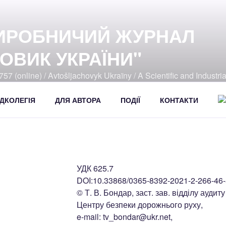
ИРОБНИЧИЙ ЖУРНАЛ
ОВИК УКРАЇНИ"
57 (online) / Avtošljachovyk Ukraïny / A Scientific and Industri
392
ДКОЛЕГІЯ
ДЛЯ АВТОРА
ПОДІЇ
КОНТАКТИ
УДК 625.7
DOI:10.33868/0365-8392-2021-2-266-46
© Т. В. Бондар, заст. зав. відділу аудит
Центру безпеки дорожнього руху,
e-mail: tv_bondar@ukr.net,