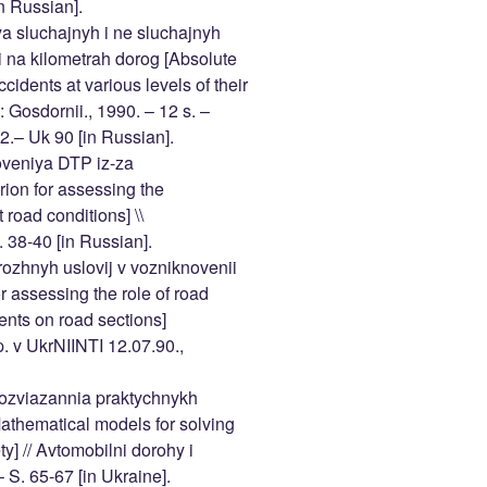
n Russian].
a sluchajnyh i ne sluchajnyh
i na kilometrah dorog [Absolute
cidents at various levels of their
: Gosdornii., 1990. – 12 s. –
2.– Uk 90 [in Russian].
noveniya DTP iz-za
rion for assessing the
 road conditions] \\
 38-40 [in Russian].
rozhnyh uslovij v vozniknovenii
 assessing the role of road
ents on road sections]
. v UkrNIINTI 12.07.90.,
rozviazannia praktychnykh
thematical models for solving
ty] // Avtomobilni dorohy i
 S. 65-67 [in Ukraine].