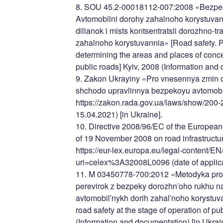
8. SOU 45.2-00018112-007:2008 «Bezpe
Avtomobilni dorohy zahalnoho korystuva
dilianok i mists kontsentratsii dorozhno-
zahalnoho korystuvannia» [Road safety. P
determining the areas and places of conce
public roads] Kyiv, 2008 (Information and 
9. Zakon Ukrayiny «Pro vnesennya zmin 
shchodo upravlinnya bezpekoyu avtomobi
https://zakon.rada.gov.ua/laws/show/200-2
15.04.2021) [in Ukraine].
10. Directive 2008/96/EC of the European
of 19 November 2008 on road infrastruct
https://eur-lex.europa.eu/legal-content/E
uri=celex%3A32008L0096 (date of applicat
11. M 03450778-700:2012 «Metodyka pro
perevirok z bezpeky dorozhnʹoho rukhu na 
avtomobilʹnykh dorih zahalʹnoho korystuv
road safety at the stage of operation of pu
(Information and documentation) [in Ukrai