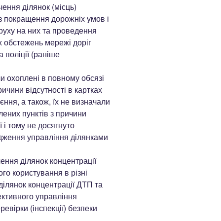
ення ділянок (місць)
із покращення дорожніх умов і
руху на них та проведення
х обстежень мережі доріг
 поліції (раніше
ли охоплені в повному обсязі
ричини відсутності в картках
оєння, а також, їх не визначали
лених пунктів з причини
ї і тому не досягнуто
дження управління ділянками
чення ділянок концентрації
го користування в різні
 ділянок концентрації ДТП та
ективного управління
евірки (інспекції) безпеки