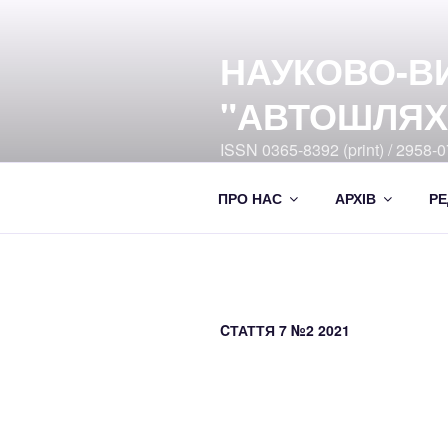
Перейти
до
НАУКОВО-В
вмісту
"АВТОШЛЯХ
ISSN 0365-8392 (print) / 2958-07
Ukrayiny DOI:10.33868/0365-8
ПРО НАС
АРХІВ
РЕ
CТАТТЯ 7 №2 2021