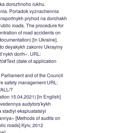
ka dorozhnoho rukhu.
nnia. Poriadok vyznachennia
transportnykh pryhod na dorohakh
ublic roads. The procedure for
ntration of road accidents on
documentation) [in Ukraine].
do deyakykh zakoniv Ukrayiny
lʹnykh dorih». URL:
0#Text (date of application
 Parliament and of the Council
ure safety management URL:
N/ALL/?
ion 15.04.2021) [in English]
vedennya audytorsʹkykh
stadiyi ekspluatatsiyi
annya» [Methods of audits on
blic roads] Kyiv, 2012
ne].