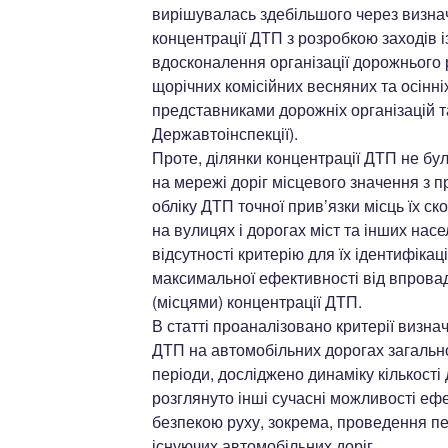
вирішувалась здебільшого через визнач
концентрації ДТП з розробкою заходів 
вдосконалення організації дорожнього 
щорічних комісійних весняних та осінні
представниками дорожніх організацій та
Державтоінспекції).
Проте, ділянки концентрації ДТП не бу
на мережі доріг місцевого значення з п
обліку ДТП точної прив’язки місць їх ск
на вулицях і дорогах міст та інших насе
відсутності критерію для їх ідентифікаці
максимальної ефективності від впрова
(місцями) концентрації ДТП.
В статті проаналізовано критерії визна
ДТП на автомобільних дорогах загально
періоди, досліджено динаміку кількості
розглянуто інші сучасні можливості еф
безпекою руху, зокрема, проведення пер
існуючих автомобільних доріг.