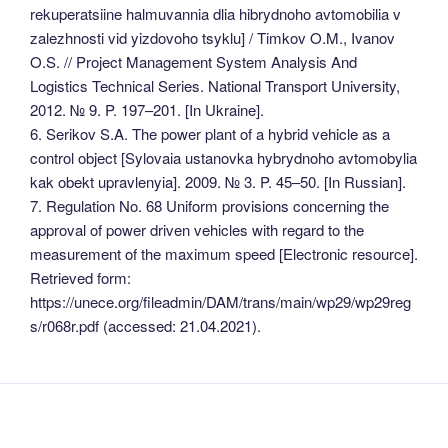
rekuperatsiine halmuvannia dlia hibrydnoho avtomobilia v
zalezhnosti vid yizdovoho tsyklu] / Timkov O.M., Ivanov
O.S. // Project Management System Analysis And
Logistics Technical Series. National Transport University,
2012. № 9. P. 197–201. [In Ukraine].
6. Serikov S.A. The power plant of a hybrid vehicle as a
control object [Sylovaia ustanovka hybrydnoho avtomobylia
kak obekt upravlenyia]. 2009. № 3. P. 45–50. [In Russian].
7. Regulation No. 68 Uniform provisions concerning the
approval of power driven vehicles with regard to the
measurement of the maximum speed [Electronic resource].
Retrieved form:
https://unece.org/fileadmin/DAM/trans/main/wp29/wp29reg
s/r068r.pdf (accessed: 21.04.2021).