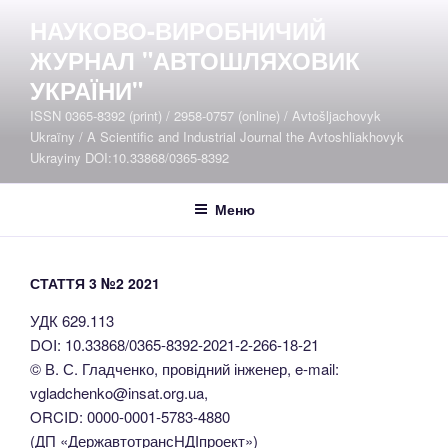
Перейти
НАУКОВО-ВИРОБНИЧИЙ
до
ЖУРНАЛ "АВТОШЛЯХОВИК
вмісту
УКРАЇНИ"
ISSN 0365-8392 (print) / 2958-0757 (online) / Avtošljachovyk
Ukraïny / A Scientific and Industrial Journal the Avtoshliakhovyk
Ukrayiny DOI:10.33868/0365-8392
Меню
СТАТТЯ 3 №2 2021
УДК 629.113
DOI: 10.33868/0365-8392-2021-2-266-18-21
© В. С. Гладченко, провідний інженер, e-mail:
vgladchenko@insat.org.ua,
ORCID: 0000-0001-5783-4880
(ДП «ДержавтотрансНДІпроект»)