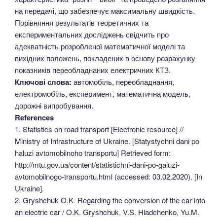
на передачі, що забезпечує максимальну швидкість.
Порівняння результатів теоретичних та
експериментальних досліджень свідчить про
адекватність розробленої математичної моделі та
вихідних положень, покладених в основу розрахунку
показників переобладнаних електричних КТЗ.
Ключові слова:
автомобіль, переобладнання,
електромобіль, експеримент, математична модель,
дорожні випробування.
References
1. Statistics on road transport [Electronic resource] //
Ministry of Infrastructure of Ukraine. [Statystychni dani po
haluzi avtomobilnoho transportu] Retrieved form:
http://mtu.gov.ua/content/statistichni-dani-po-galuzi-
avtomobilnogo-transportu.html (accessed: 03.02.2020). [In
Ukraine].
2. Gryshchuk O.K. Regarding the conversion of the car into
an electric car / O.K. Gryshchuk, V.S. Hladchenko, Yu.M.