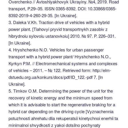
Overchenko // Avtoshlyakhovyk Ukrayiny. №4, 2019. Road
transport, P.29–35. ISSN 0365-8392. DOI: 10.33868/0365-
8392-2019-4-260-29-35. [In Ukraine].
3. Daleka V.Kh. Traction drive of vehicles with a hybrid
power plant. [Tiahovyi pryvid transportnykh zasobiv z
hibrydnoiu sylovoiu ustanovkoiu] 2010. № 97. P. 226–331.
[In Ukraine].
4. Hryshchenko N.O. Vehicles for urban passenger
transport with a hybrid power plant/ Hryshchenko N.O.,
Kyrkyn P.M. // Electromechanical systems and complexes
of vehicles – 2011. – № 122. Retrieved form: http://elm-
dstuedu.org.ua/konkurs/docs/pdf/ID_122.-pdf 7. [In
Ukraine].
5. Timkov O.M. Determining the power of the unit for the
recovery of kinetic energy and the minimum speed from
which it is advisable to start the regenerative braking for a
hybrid car depending on the driving cycle [Vyznachennia
potuzhnosti ahrehatu dlia rekuperatsii kinetychnoi enerhii ta
minimalnoi shvydkosti z yakoi dotsilno pochynaty