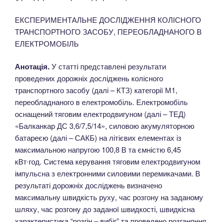
ЕКСПЕРИМЕНТАЛЬНЕ ДОСЛІДЖЕННЯ КОЛІСНОГО
ТРАНСПОРТНОГО ЗАСОБУ, ПЕРЕОБЛАДНАНОГО В
ЕЛЕКТРОМОБІЛЬ
Анотація.
У статті представлені результати
проведених дорожніх досліджень колісного
транспортного засобу (далі – КТЗ) категорії М1,
переобладнаного в електромобіль. Електромобіль
оснащений тяговим електродвигуном (далі – ТЕД)
«Балканкар ДС 3,6/7,5/14», силовою акумуляторною
батареєю (далі – САКБ) на літієвих елементах із
максимальною напругою 100,8 В та ємністю 6,45
кВт∙год. Система керування тяговим електродвигуном
імпульсна з електронними силовими перемикачами. В
результаті дорожніх досліджень визначено
максимальну швидкість руху, час розгону на заданому
шляху, час розгону до заданої швидкості, швидкісна
характеристика “розгін – вибіг” та проведено розганяння