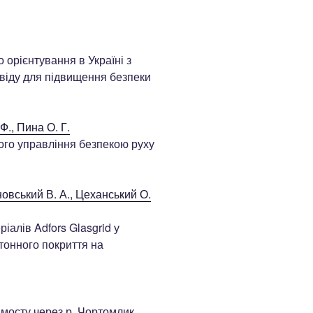
орієнтування в Україні з
віду для підвищення безпеки
Ф., Пина О. Г.
ого управління безпекою руху
овський В. А., Цеханський О.
алів Adfors Glasgrid у
тонного покриття на
мосту через р. Чортомлик