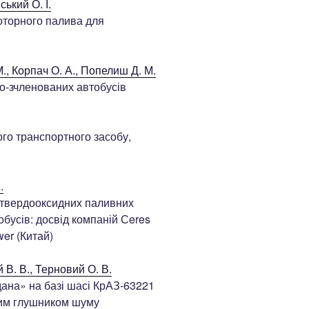
ький О. І.
оторного палива для
., Корпач О. А., Попелиш Д. М.
о-зчленованих автобусів
го транспортного засобу,
.
 твердооксидних паливних
бусів: досвід компаній Сeres
er (Китай)
 В. В., Терновий О. В.
ана» на базі шасі КрАЗ-63221
им глушником шуму