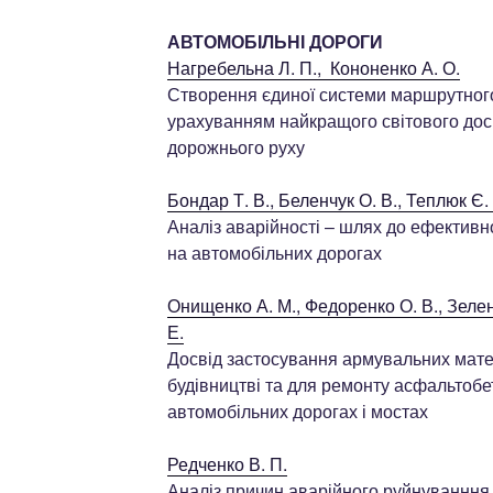
АВТОМОБІЛЬНІ ДОРОГИ
Нагребельна Л. П., Кононенко А. О.
Створення єдиної системи маршрутного 
урахуванням найкращого світового дос
дорожнього руху
Бондар Т. В., Беленчук О. В., Теплюк Є. 
Аналіз аварійності – шлях до ефективн
на автомобільних дорогах
Онищенко А. М., Федоренко О. В., Зелен
Е.
Досвід застосування армувальних матері
будівництві та для ремонту асфальтобе
автомобільних дорогах і мостах
Редченко В. П.
Аналіз причин аварійного руйнуванння 