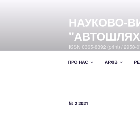
Перейти
до
НАУКОВО-В
вмісту
"АВТОШЛЯХ
ISSN 0365-8392 (print) / 2958-07
Ukrayiny DOI:10.33868/0365-8
ПРО НАС
АРХІВ
РЕ
№ 2 2021