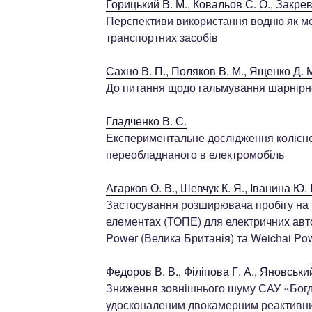
Горицький В. М., Ковальов С. О., Закревс
Перспективи використання водню як м
транспортних засобів
Сахно В. П., Поляков В. М., Ященко Д. М
До питання щодо гальмування шарнірн
Гладченко В. С.
Експериментальне дослідження колісно
переобладнаного в електромобіль
Агарков О. В., Шевчук К. Я., Iванина Ю. І
Застосування розширювача пробігу на
елементах (ТОПЕ) для електричних авто
Power (Велика Британія) та Weichai Pow
Федоров В. В., Філіпова Г. А., Яновський
Зниження зовнішнього шуму САУ «Богд
удосконаленим двокамерним реактивн