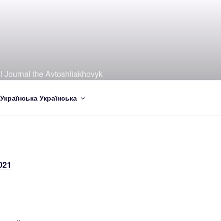
al Journal the Avtoshliakhovyk
Українська
021