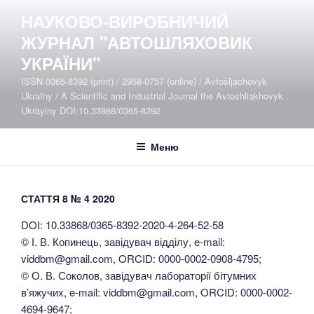
Перейти
НАУКОВО-ВИРОБНИЧИЙ
до
ЖУРНАЛ "АВТОШЛЯХОВИК
вмісту
УКРАЇНИ"
ISSN 0365-8392 (print) / 2958-0757 (online) / Avtošljachovyk
Ukraïny / A Scientific and Industrial Journal the Avtoshliakhovyk
Ukrayiny DOI:10.33868/0365-8392
Меню
СТАТТЯ 8 № 4 2020
DOI: 10.33868/0365-8392-2020-4-264-52-58
© І. В. Копинець, завідувач відділу, e-mail:
viddbm@gmail.com, ORCID: 0000-0002-0908-4795;
© О. В. Соколов, завідувач лабораторії бітумних
в’яжучих, e-mail: viddbm@gmail.com, ORCID: 0000-0002-
4694-9647;