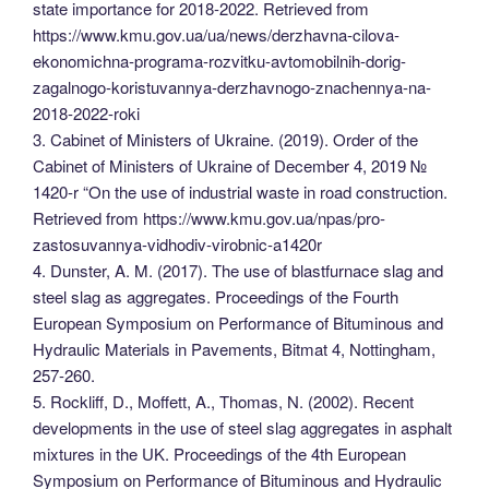
state importance for 2018-2022. Retrieved from
https://www.kmu.gov.ua/ua/news/derzhavna-cilova-
ekonomichna-programa-rozvitku-avtomobilnih-dorig-
zagalnogo-koristuvannya-derzhavnogo-znachennya-na-
2018-2022-roki
3. Cabinet of Ministers of Ukraine. (2019). Order of the
Cabinet of Ministers of Ukraine of December 4, 2019 №
1420-r “On the use of industrial waste in road construction.
Retrieved from https://www.kmu.gov.ua/npas/pro-
zastosuvannya-vidhodiv-virobnic-a1420r
4. Dunster, A. M. (2017). The use of blastfurnace slag and
steel slag as aggregates. Proceedings of the Fourth
European Symposium on Performance of Bituminous and
Hydraulic Materials in Pavements, Bitmat 4, Nottingham,
257-260.
5. Rockliff, D., Moffett, A., Thomas, N. (2002). Recent
developments in the use of steel slag aggregates in asphalt
mixtures in the UK. Proceedings of the 4th European
Symposium on Performance of Bituminous and Hydraulic