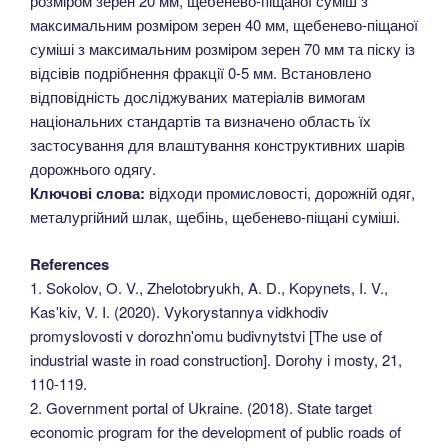
розміром зерен 20 мм, щебенево-піщаної суміш з
максимальним розміром зерен 40 мм, щебенево-піщаної
суміші з максимальним розміром зерен 70 мм та піску із
відсівів подрібнення фракції 0-5 мм. Встановлено
відповідність досліджуваних матеріалів вимогам
національних стандартів та визначено область їх
застосування для влаштування конструктивних шарів
дорожнього одягу.
Ключові слова:
відходи промисловості, дорожній одяг,
металургійний шлак, щебінь, щебенево-піщані суміші.
References
1. Sokolov, O. V., Zhelotobryukh, A. D., Kopynets, I. V.,
Kasʹkiv, V. I. (2020). Vykorystannya vidkhodiv
promyslovosti v dorozhnʹomu budivnytstvi [The use of
industrial waste in road construction]. Dorohy i mosty, 21,
110-119.
2. Government portal of Ukraine. (2018). State target
economic program for the development of public roads of