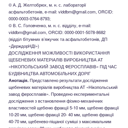
© А. Д. Желтобрюх, м. н. с. лабораторії
асфальтобетонів, e-mail: viddbm@gmail.com, ORCID:
0000-0003-0764-8793;
© В. С. Головченко, м. н. с. відділу, e-mail:
viddbm@gmail.com, ORCID: 0000-0001-5078-8682
(відділ бітумних в’яжучих та асфальтобетонів, ДП
«ДерждорНДІ»)
ДОСЛІДЖЕННЯ МОЖЛИВОСТІ ВИКОРИСТАННЯ
ЩЕБЕНЕВИХ МАТЕРІАЛІВ ВИРОБНИЦТВА АТ
«НІКОПОЛЬСЬКИЙ ЗАВОД ФЕРОСПЛАВІВ» ПІД ЧАС
БУДІВНИЦТВА АВТОМОБІЛЬНИХ ДОРІГ
Анотація.
Представлено результати дослідження
щебеневих матеріалів виробництва АТ «Нікопольський
завод феросплавів». Проведено експериментальні
дослідження з встановлення фізико-механічних
властивостей щебеню фракції 5-10 мм, щебеню фракції
10-20 мм, щебеню фракції 20- 40 мм, щебеню фракції
40-70 мм, щебенево-піщаної суміші з максимальним