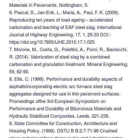
Materials in Pavements, Nottingham, 5.
6. Pascal, S., Jan-Erik, L., Maria, A., Paul, F. K. (2009).
Reproducing ten years of road ageing – accelerated
carbonation and leaching of EAF steel slag. International
Journal of Highway Engineering, 17, 1, 25-33 DOI :
https://doi.org/10.7855/IJHE.2015.17.1.025
7. Morone, M., Costa, G., Polettini, A., Pomi, R., Baciocchi,
R. (2014). Valorization of steel slag by a combined
carbonation and granulation treatment. Mineral Engineering,
59, 82-90.
8. Ellis, C. (1999). Performance and durability aspects of
asphaltsincorporating electric arc furnace steel slag
aggregates designed for use in thin pavement surfaces.
Proceedings ofthe 3rd European Symposium on
Performance and Durability of Bituminous Materials and
Hydraulic Stabilized Composites. Leeds, 221-238.
9. State Committee for Construction, Architecture and
Housing Policy. (1999). DSTU B B.2.7-71-98 Crushed
stone and gravel from dense rocks and industrial wastes