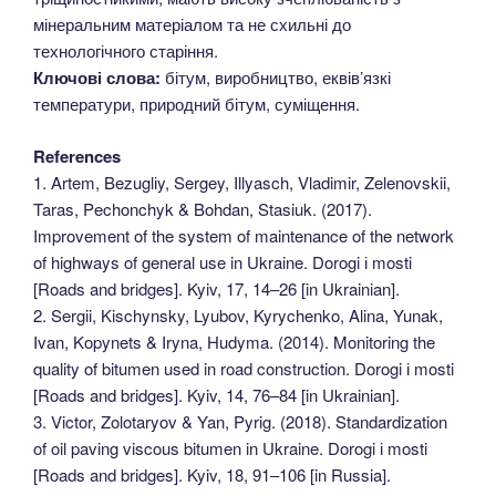
мінеральним матеріалом та не схильні до
технологічного старіння.
Ключові слова:
бітум, виробництво, еквів’язкі
температури, природний бітум, суміщення.
References
1. Artem, Bezuglіy, Sergey, Illyasch, Vladimir, Zelenovskii,
Taras, Pechonchyk & Bohdan, Stasiuk. (2017).
Improvement of the system of maintenance of the network
of highways of general use in Ukraine. Dorogi і mosti
[Roads and bridges]. Kyiv, 17, 14–26 [in Ukrainian].
2. Sergii, Kischynsky, Lyubov, Kyrychenko, Alina, Yunak,
Ivan, Kopynets & Iryna, Hudyma. (2014). Monitoring the
quality of bitumen used in road construction. Dorogi і mosti
[Roads and bridges]. Kyiv, 14, 76–84 [in Ukrainian].
3. Victor, Zolotaryov & Yan, Pyrig. (2018). Standardization
of oil paving viscous bitumen in Ukraine. Dorogi і mosti
[Roads and bridges]. Kyiv, 18, 91–106 [in Russia].