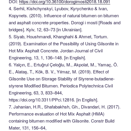
DOI:
https://doi.org/10.36100/dorogimosti2018.18.091
4. Serhii, Kishchynskyi, Lyubov, Kyrychenko & Ivan,
Kopynets. (2010). Influence of natural bitumen on bitumen
and asphalt concrete properties. Dorogi і mosti [Roads and
bridges]. Kyiv, 12, 63–73 [in Ukrainian].
5. Siyab, Houshmandi, Khanghahi & Ahmet, Tortum.
(2019). Examination of the Possibility of Using Gilsonite in
Hot Mix Asphalt Concrete. Jordan Journal of Civil
Engineering, 13, 1, 136–148. [in English].
6. Yalçın, E., Ertuğrul Çeloğlu, M., Akpolat, M., Yamaç, Ö.
E., Alataş, T., Kök, B. V., Yılmaz, M. (2019). Effect of
Gilsonite Use on Storage Stability of Styrene-butadiene-
styrene Modified Bitumen. Periodica Polytechnica Civil
Engineering, 63, 3, 833–844,
https://doi.org/10.3311/PPci.12816. [in English].
7. Jahanian, H.R., Shafabakhsh, Gh., Divandari, H. (2017).
Performance evaluation of Hot Mix Asphalt (HMA)
containing bitumen modified with Gilsonite. Constr Build
Mater, 131, 156–64,