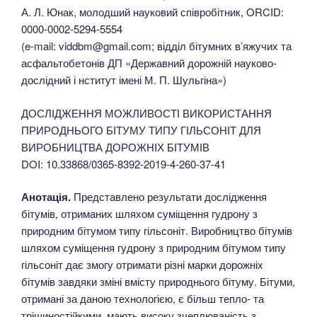
А. Л. Юнак, молодший науковий співробітник, ORCID:
0000-0002-5294-5554
(e-mail: viddbm@gmail.com; відділ бітумних в’яжучих та
асфальтобетонів ДП «Державний дорожній науково-
дослідний і нститут імені М. П. Шульгіна»)
ДОСЛІДЖЕННЯ МОЖЛИВОСТІ ВИКОРИСТАННЯ
ПРИРОДНЬОГО БІТУМУ ТИПУ ГІЛЬСОНІТ ДЛЯ
ВИРОБНИЦТВА ДОРОЖНІХ БІТУМІВ
DOI: 10.33868/0365-8392-2019-4-260-37-41
Анотація.
Представлено результати дослідження
бітумів, отриманих шляхом суміщення гудрону з
природним бітумом типу гільсоніт. Виробництво бітумів
шляхом суміщення гудрону з природним бітумом типу
гільсоніт дає змогу отримати різні марки дорожніх
бітумів завдяки зміні вмісту природнього бітуму. Бітуми,
отримані за даною технологією, є більш тепло- та
тріщиностійкими, мають високу зчеплюваність з