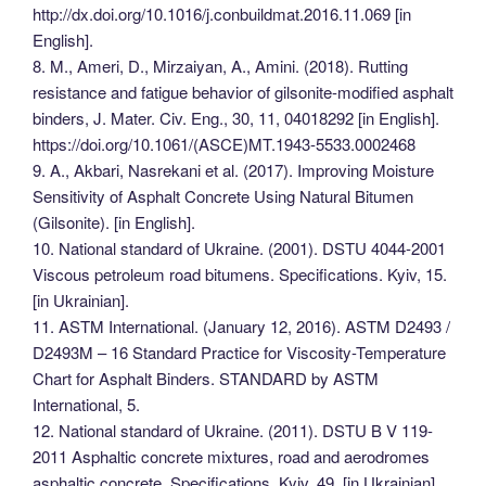
http://dx.doi.org/10.1016/j.conbuildmat.2016.11.069 [in
English].
8. M., Ameri, D., Mirzaiyan, A., Amini. (2018). Rutting
resistance and fatigue behavior of gilsonite-modified asphalt
binders, J. Mater. Civ. Eng., 30, 11, 04018292 [in English].
https://doi.org/10.1061/(ASCE)MT.1943-5533.0002468
9. A., Akbari, Nasrekani et al. (2017). Improving Moisture
Sensitivity of Asphalt Concrete Using Natural Bitumen
(Gilsonite). [in English].
10. National standard of Ukraine. (2001). DSTU 4044-2001
Viscous petroleum road bitumens. Specifications. Kyiv, 15.
[in Ukrainian].
11. ASTM International. (January 12, 2016). ASTM D2493 /
D2493M – 16 Standard Practice for Viscosity-Temperature
Chart for Asphalt Binders. STANDARD by ASTM
International, 5.
12. National standard of Ukraine. (2011). DSTU B V 119-
2011 Asphaltic concrete mixtures, road and aerodromes
asphaltic concrete. Specifications. Kyiv, 49. [in Ukrainian].