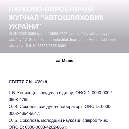
Перейти
НАУКОВО-ВИРОБНИЧИЙ
до
ЖУРНАЛ "АВТОШЛЯХОВИК
вмісту
УКРАЇНИ"
ISSN 0365-8392 (print) / 2958-0757 (online) / Avtošljachovyk
Ukraïny / A Scientific and Industrial Journal the Avtoshliakhovyk
Ukrayiny DOI:10.33868/0365-8392
Меню
СТАТТЯ 7 № 4’2019
І. В. Копинець, завідувач відділу, ORCID: 0000-0002-
0908-4795;
О. В. Соколов, завідувач лабораторії, ORCID: 0000-
0002-4694-9647;
О. Б. Соколова, молодший науковий співробітник,
ORCID: 0000-0003-4202-8661;