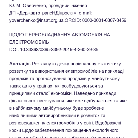
Ю. М. Оверченко, провідний інженер
ДП «ДержавтотрансНДІпроект», e-mail:
yoverchenko@insat.org.ua,ORCID: 0000-0001-6307-3459
ЩОДО ПЕРЕОБЛАДНАННЯ АВТОМОБІЛЯ НА
ЕЛЕКТРОМОБІЛЬ
DOI: 10.33868/0365-8392-2019-4-260-29-35
Анотація.
Розглянуто деяку порівняльну статистику
розвитку та використання електромобілів на прикладі
продажів та прогнозування продажів у майбутньому
таких авто у країнах, які розбудовуються за
принципами сталої економіки. Наведено приклади
фінансового інвестування, яке вже відбувається та яке
в найближчому майбутньому буде зроблене
найбільшими автовиробниками в розвиток та
розповсюдження електромобілів у світі. Відображені
кроки щодо забезпечення покращення екологічного
стану в країнах(наприклад, заборона в’їзду до центру