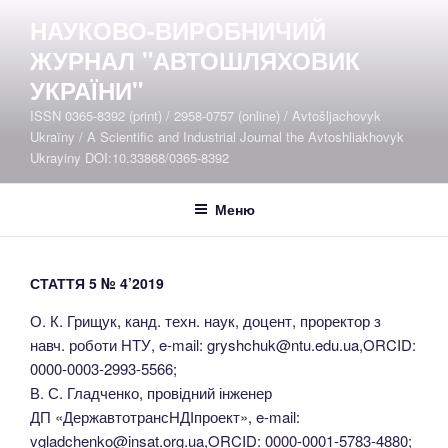
Перейти
НАУКОВО-ВИРОБНИЧИЙ
до
ЖУРНАЛ "АВТОШЛЯХОВИК
вмісту
УКРАЇНИ"
ISSN 0365-8392 (print) / 2958-0757 (online) / Avtošljachovyk
Ukraïny / A Scientific and Industrial Journal the Avtoshliakhovyk
Ukrayiny DOI:10.33868/0365-8392
Меню
СТАТТЯ 5 № 4’2019
О. К. Грищук, канд. техн. наук, доцент, проректор з
навч. роботи НТУ, e-mail: gryshchuk@ntu.edu.ua,ORCID:
0000-0003-2993-5566;
В. С. Гладченко, провідний інженер
ДП «ДержавтотрансНДІпроект», e-mail:
vgladchenko@insat.org.ua,ORCID: 0000-0001-5783-4880;