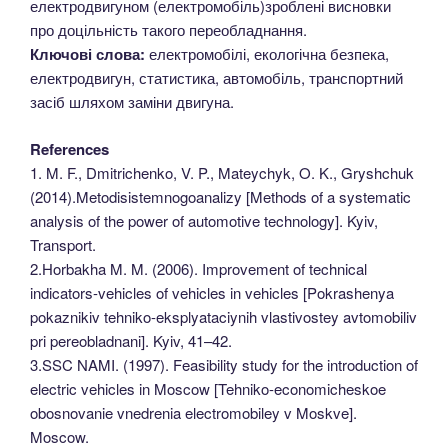
електродвигуном (електромобіль)зроблені висновки
про доцільність такого переобладнання.
Ключові слова:
електромобілі, екологічна безпека,
електродвигун, статистика, автомобіль, транспортний
засіб шляхом заміни двигуна.
References
1. M. F., Dmitrichenko, V. P., Mateychyk, O. K., Gryshchuk
(2014).Metodisistemnogoanalizy [Methods of a systematic
analysis of the power of automotive technology]. Kyiv,
Transport.
2.Horbakha M. M. (2006). Improvement of technical
indicators-vehicles of vehicles in vehicles [Pokrashenya
pokaznikiv tehniko-eksplyataciynih vlastivostey avtomobiliv
pri pereobladnani]. Kyiv, 41–42.
3.SSC NAMI. (1997). Feasibility study for the introduction of
electric vehicles in Moscow [Tehniko-economicheskoe
obosnovanie vnedrenia electromobiley v Moskve].
Moscow.