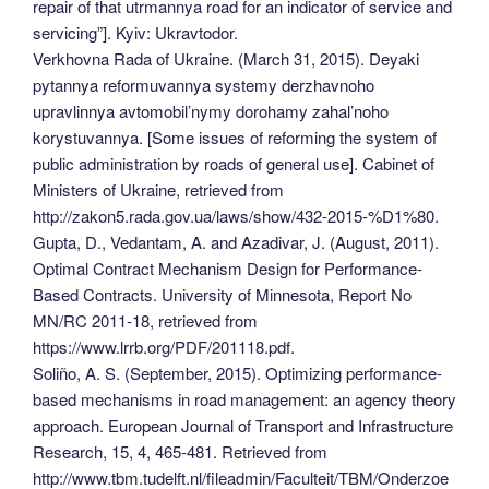
repair of that utrmannya road for an indicator of service and
servicing”]. Kyiv: Ukravtodor.
Verkhovna Rada of Ukraine. (March 31, 2015). Deyaki
pytannya reformuvannya systemy derzhavnoho
upravlinnya avtomobil’nymy dorohamy zahal’noho
korystuvannya. [Some issues of reforming the system of
public administration by roads of general use]. Cabinet of
Ministers of Ukraine, retrieved from
http://zakon5.rada.gov.ua/laws/show/432-2015-%D1%80.
Gupta, D., Vedantam, A. and Azadivar, J. (August, 2011).
Optimal Contract Mechanism Design for Performance-
Based Contracts. University of Minnesota, Report No
MN/RC 2011-18, retrieved from
https://www.lrrb.org/PDF/201118.pdf.
Soliño, A. S. (September, 2015). Optimizing performance-
based mechanisms in road management: an agency theory
approach. European Journal of Transport and Infrastructure
Research, 15, 4, 465-481. Retrieved from
http://www.tbm.tudelft.nl/fileadmin/Faculteit/TBM/Onderzoe