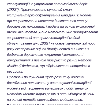
експлуатаційне утримання автомобільних доріг
(ДККП). Проаналізовано сучасний стан
інструментарію обґрунтування ціни ДККП: модель,
що спирається на поняття дискретного стану
дорожнього покриття, і модель на основі економічної
теорії агентства. Дане математичне формулювання
запропонованої авторами імітаційної моделі
обґрунтування ціни ДККП на основі залежних від пори
року експертних оцінок ймовірностей виникнення
дефектів дорожнього покриття і можливості
використання з певною імовірністю різних методів
ліквідації дефектів, що відрізняються потребою в
ресурсах.
Прогнозні припущення щодо розвитку об’єкта
дослідження полягають у застосуванні імітаційної
моделі з відтворенням випадкових подій і величин
методом Монте-Карло разом з оптимізацією рішень
на основі методів еволюційного моделювання.
Ключові слова:
OPRC, довгостроковий контракт,