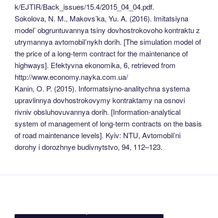
k/EJTIR/Back_issues/15.4/2015_04_04.pdf.
Sokolova, N. M., Makovs’ka, Yu. A. (2016). Imitatsiyna
model’ obgruntuvannya tsiny dovhostrokovoho kontraktu z
utrymannya avtomobil’nykh dorih. [The simulation model of
the price of a long-term contract for the maintenance of
highways]. Efektyvna ekonomika, 6, retrieved from
http://www.economy.nayka.com.ua/
Kanin, O. P. (2015). Informatsiyno-analitychna systema
upravlinnya dovhostrokovymy kontraktamy na osnovi
rivniv obsluhovuvannya dorih. [Information-analytical
system of management of long-term contracts on the basis
of road maintenance levels]. Kyiv: NTU, Avtomobil’ni
dorohy i dorozhnye budivnytstvo, 94, 112–123.