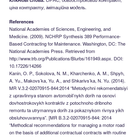
ціна контракту, імітаційна модель.
References
National Academies of Sciences, Engineering, and
Medicine. (2009). NCHRP Synthesis 389 Performance-
Based Contracting for Maintenance. Washington, DC: The
National Academies Press. Retrieved from
http://www.trb.org/Publications/Blurbs/161949.aspx. DOI:
10.17226/14266
Kanin, O. P., Sokolova, N. M., Kharchenko, A. M., Shpyh,
A. Yu., Makovs’ka, Yu. A., and Shkarivs’ka, N. Yu. (2014).
MR V.3.2-02070915-844:2014 “Metodychni rekomendatsiyi
z upravlinnya stanom avtomobil’nykh dorih na osnovi
dovhostrokovykh kontraktiv z potochnoho dribnoho
remontu ta utrymannya dorih za pokaznykom rivnya yikh
obsluhovuvannya”. [MR В.3.2-02070915-844: 2014
“Methodical recommendations for managing a motor road
on the basis of additional contractual contracts with routine