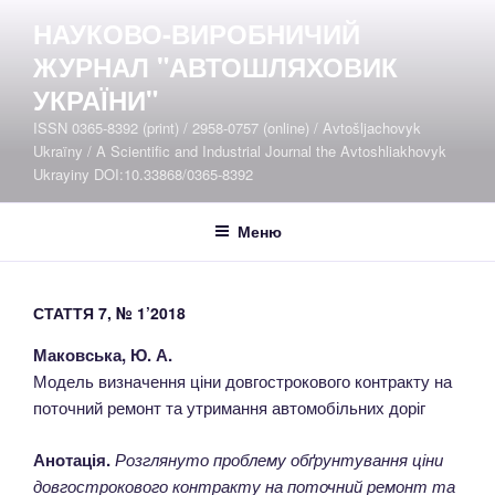
Перейти
НАУКОВО-ВИРОБНИЧИЙ
до
ЖУРНАЛ "АВТОШЛЯХОВИК
вмісту
УКРАЇНИ"
ISSN 0365-8392 (print) / 2958-0757 (online) / Avtošljachovyk
Ukraïny / A Scientific and Industrial Journal the Avtoshliakhovyk
Ukrayiny DOI:10.33868/0365-8392
Меню
СТАТТЯ 7, № 1’2018
Маковська, Ю. А.
Модель визначення ціни довгострокового контракту на
поточний ремонт та утримання автомобільних доріг
Анотація.
Розглянуто проблему обґрунтування ціни
довгострокового контракту на поточний ремонт та