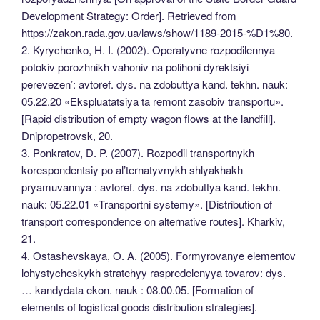
Development Strategy: Order]. Retrieved from
https://zakon.rada.gov.ua/laws/show/1189-2015-%D1%80.
2. Kyrychenko, H. I. (2002). Operatyvne rozpodilennya
potokiv porozhnikh vahoniv na polihoni dyrektsiyi
perevezen’: avtoref. dys. na zdobuttya kand. tekhn. nauk:
05.22.20 «Ekspluatatsiya ta remont zasobiv transportu».
[Rapid distribution of empty wagon flows at the landfill].
Dnipropetrovsk, 20.
3. Ponkratov, D. P. (2007). Rozpodil transportnykh
korespondentsiy po al’ternatyvnykh shlyakhakh
pryamuvannya : avtoref. dys. na zdobuttya kand. tekhn.
nauk: 05.22.01 «Transportni systemy». [Distribution of
transport correspondence on alternative routes]. Kharkiv,
21.
4. Ostashevskaya, O. A. (2005). Formyrovanye elementov
lohystycheskykh stratehyy raspredelenyya tovarov: dys.
… kandydata ekon. nauk : 08.00.05. [Formation of
elements of logistical goods distribution strategies].