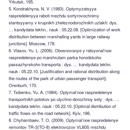
Yrkutsk, 195.
5. Kondrakhyna, N. V. (1983). Optymyzatsyya
raspredelenyya raboti mezhdu sortyrovochnimy
stantsyyamy v krupnikh zheleznodorozhnikh uzlakh: dys.
… kandydata tekhn.. nauk : 05.22.08. [Optimization of work
distribution between marshalling yards in large railway
junctions]. Moscow, 178.
6. Vlasov, Yu. L. (2006). Obosnovanye y ratsyonal’noe
raspredelenye po marshrutam parka horodskoho
passazhyrskoho transporta : dys. … kandydata tekhn.
nauk : 05.22.10. [Justification and rational distribution along
the routes of the park of urban passenger transport].
Orenburh, 170.
7. Tsibenko, Yu. A. (1984). Optymal’noe raspredelenye
transportnikh potokov po ulychno-dorozhnoy sety : dys. …
kandydata tekhn. nauk : 05.22.10. [Optimal distribution of
traffic flows on the road network]. Kyiv, 186.
8. Chyhambaev, T. O. (2009). Optymal’noe raspredelenye
remontov TR-3(TO-8) elektrovozov VL80S mezhdu