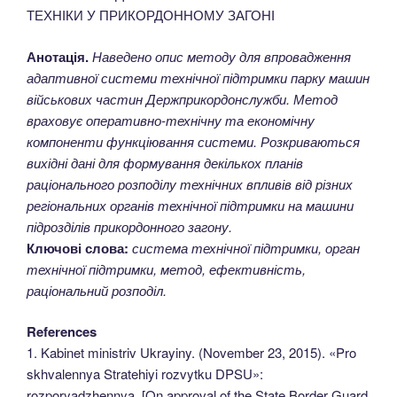
ТЕХНІКИ У ПРИКОРДОННОМУ ЗАГОНІ
Анотація.
Наведено опис методу для впровадження
адаптивної системи технічної підтримки парку машин
військових частин Держприкордонслужби. Метод
враховує оперативно-технічну та економічну
компоненти функціювання системи. Розкриваються
вихідні дані для формування декількох планів
раціонального розподілу технічних впливів від різних
регіональних органів технічної підтримки на машини
підрозділів прикордонного загону.
Ключові слова:
система технічної підтримки, орган
технічної підтримки, метод, ефективність,
раціональний розподіл.
References
1. Kabinet ministriv Ukrayiny. (November 23, 2015). «Pro
skhvalennya Stratehiyi rozvytku DPSU»:
rozporyadzhennya. [On approval of the State Border Guard