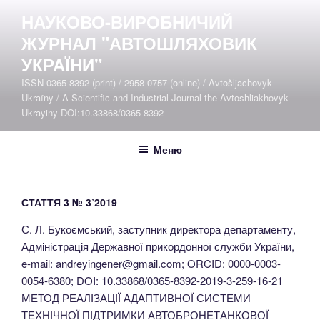
Перейти
НАУКОВО-ВИРОБНИЧИЙ
до
ЖУРНАЛ "АВТОШЛЯХОВИК
вмісту
УКРАЇНИ"
ISSN 0365-8392 (print) / 2958-0757 (online) / Avtošljachovyk
Ukraïny / A Scientific and Industrial Journal the Avtoshliakhovyk
Ukrayiny DOI:10.33868/0365-8392
Меню
СТАТТЯ 3 № 3’2019
С. Л. Букоємський, заступник директора департаменту,
Адміністрація Державної прикордонної служби України,
e-mail: andreyingener@gmail.com; ORCID: 0000-0003-
0054-6380; DOI: 10.33868/0365-8392-2019-3-259-16-21
МЕТОД РЕАЛІЗАЦІЇ АДАПТИВНОЇ СИСТЕМИ
ТЕХНІЧНОЇ ПІДТРИМКИ АВТОБРОНЕТАНКОВОЇ