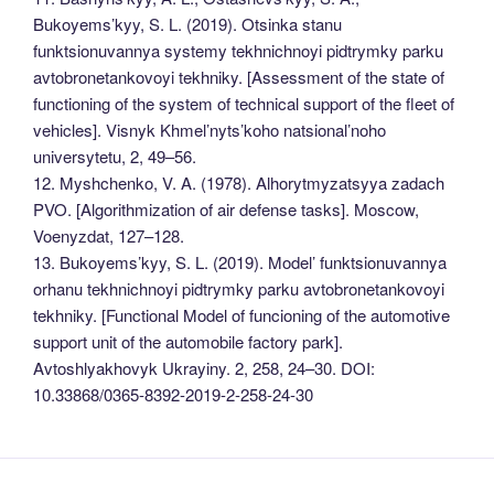
Bukoyems’kyy, S. L. (2019). Otsinka stanu
funktsionuvannya systemy tekhnichnoyi pidtrymky parku
avtobronetankovoyi tekhniky. [Assessment of the state of
functioning of the system of technical support of the fleet of
vehicles]. Visnyk Khmel’nyts’koho natsional’noho
universytetu, 2, 49–56.
12. Myshchenko, V. A. (1978). Alhorytmyzatsyya zadach
PVO. [Algorithmization of air defense tasks]. Moscow,
Voenyzdat, 127–128.
13. Bukoyems’kyy, S. L. (2019). Model’ funktsionuvannya
orhanu tekhnichnoyi pidtrymky parku avtobronetankovoyi
tekhniky. [Functional Model of funcioning of the automotive
support unit of the automobile factory park].
Avtoshlyakhovyk Ukrayiny. 2, 258, 24–30. DOI:
10.33868/0365-8392-2019-2-258-24-30