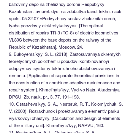
bazovimy depo na zheleznoy dorohe Respublyky
Kazakhstan : avtoref. dys. na zdobuttya kand. tekhn. nauk:
spets. 05.22.07 «Podvyzhnoy sostav zheleznikh doroh,
tyaha poezdov y elektrofykatsyya». [The optimal
distribution of repairs TR-3 (TO-8) of electric locomotives
VL80S between the base depots on the railway of the
Republic of Kazakhstan]. Moscow, 24.
9. Bukoyems’kyy, S. L. (2018). Zastosuvannya okremykh
teoretychnykh polozhen’ u pobudovi kombinovanoyi
adaptyvnoyi systemy tekhnichnoho obsluhovuvannya i
remontu. [Application of separate theoretical provisions in
the construction of a combined adaptive maintenance and
repair system]. Khmel’nyts’kyy, Vyd-vo Nats. Akademiya
DPSU, Zb. nauk. pr., 3, 77, 191–198.
10. Ostashevs’kyy, S. A., Nesteruk, R. T., Kolomiychuk, S.
V. (2000). Rozrakhunok i proektuvannya elementiv parku
viys’kovoyi chastyny. [Calculation and design of elements
of the military unit]. Khmel’nyts’kyy, NAPVU, 160.
11. Bashyns’kyy, A. L., Ostashevs’kyy, S. A.,