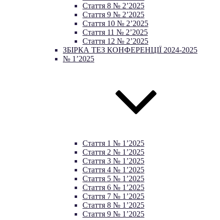
Стаття 8 № 2’2025
Стаття 9 № 2’2025
Стаття 10 № 2’2025
Стаття 11 № 2’2025
Стаття 12 № 2’2025
ЗБІРКА ТЕЗ КОНФЕРЕНЦІЇ 2024-2025
№ 1’2025
Стаття 1 № 1’2025
Стаття 2 № 1’2025
Стаття 3 № 1’2025
Стаття 4 № 1’2025
Стаття 5 № 1’2025
Стаття 6 № 1’2025
Стаття 7 № 1’2025
Стаття 8 № 1’2025
Стаття 9 № 1’2025