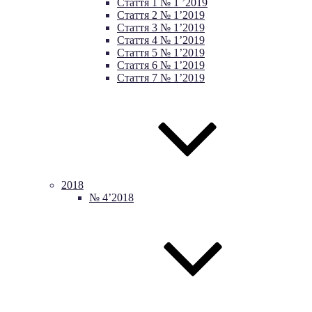
Стаття 1 № 1 ’2019
Стаття 2 № 1’2019
Стаття 3 № 1’2019
Стаття 4 № 1’2019
Стаття 5 № 1’2019
Стаття 6 № 1’2019
Стаття 7 № 1’2019
2018
№ 4’2018