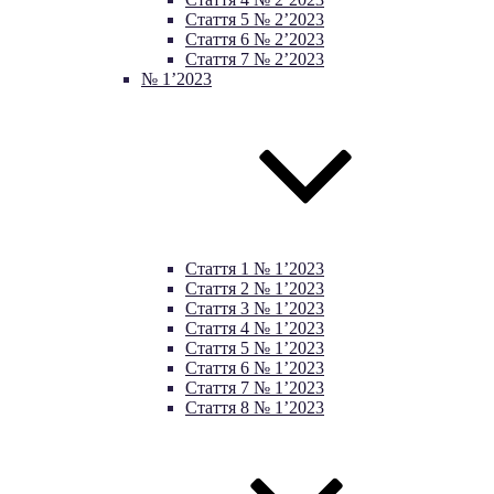
Стаття 5 № 2’2023
Стаття 6 № 2’2023
Стаття 7 № 2’2023
№ 1’2023
Стаття 1 № 1’2023
Стаття 2 № 1’2023
Стаття 3 № 1’2023
Стаття 4 № 1’2023
Стаття 5 № 1’2023
Стаття 6 № 1’2023
Стаття 7 № 1’2023
Стаття 8 № 1’2023