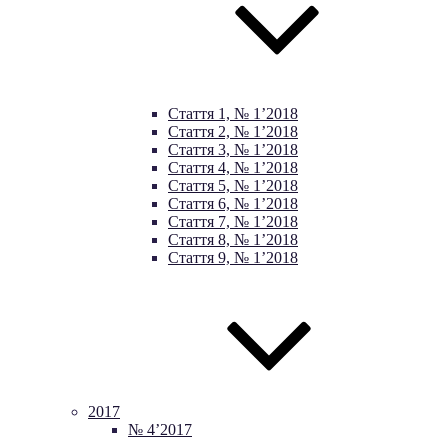
Стаття 1, № 1’2018
Стаття 2, № 1’2018
Стаття 3, № 1’2018
Стаття 4, № 1’2018
Стаття 5, № 1’2018
Стаття 6, № 1’2018
Стаття 7, № 1’2018
Стаття 8, № 1’2018
Стаття 9, № 1’2018
2017
№ 4’2017