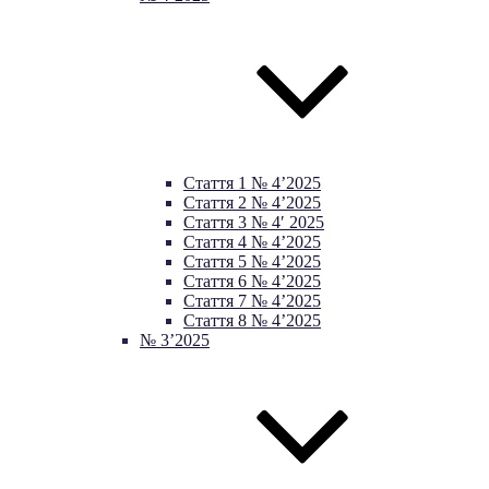
Стаття 1 № 4’2025
Стаття 2 № 4’2025
Стаття 3 № 4′ 2025
Cтаття 4 № 4’2025
Стаття 5 № 4’2025
Стаття 6 № 4’2025
Стаття 7 № 4’2025
Стаття 8 № 4’2025
№ 3’2025