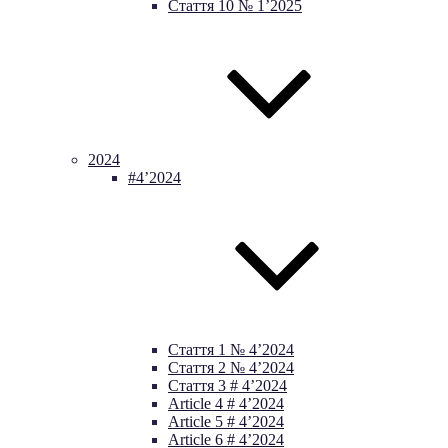
Стаття 10 № 1’2025
2024
#4’2024
Стаття 1 № 4’2024
Стаття 2 № 4’2024
Стаття 3 # 4’2024
Article 4 # 4’2024
Article 5 # 4’2024
Article 6 # 4’2024