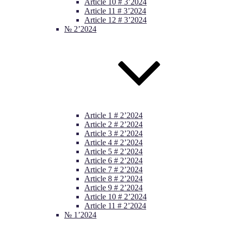
Article 10 # 3’2024
Article 11 # 3’2024
Article 12 # 3’2024
№ 2’2024
Article 1 # 2’2024
Article 2 # 2’2024
Article 3 # 2’2024
Article 4 # 2’2024
Article 5 # 2’2024
Article 6 # 2’2024
Article 7 # 2’2024
Article 8 # 2’2024
Article 9 # 2’2024
Article 10 # 2’2024
Article 11 # 2’2024
№ 1’2024