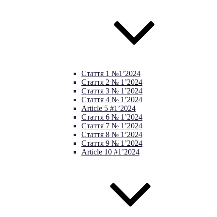
Стаття 1 №1’2024
Стаття 2 № 1’2024
Стаття 3 № 1’2024
Стаття 4 № 1’2024
Article 5 #1’2024
Стаття 6 № 1’2024
Стаття 7 № 1’2024
Стаття 8 № 1’2024
Стаття 9 № 1’2024
Article 10 #1’2024