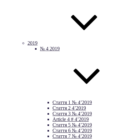
2019
№ 4 2019
Стаття 1 № 4’2019
Стаття 2 4’2019
Стаття 3 № 4’2019
Article 4 # 4’2019
Стаття 5 № 4’2019
Стаття 6 № 4’2019
Стаття 7 № 4’2019