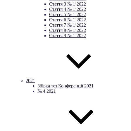
Стаття 3 № 1’2022
Стаття 4 № 1’2022
Стаття 5 № 1’2022
Стаття 6 № 1’2022
Стаття 7 № 1’2022
Стаття 8 № 1’2022
Стаття 9 № 1’2022
2021
Збірка тез Конференції 2021
№ 4 2021