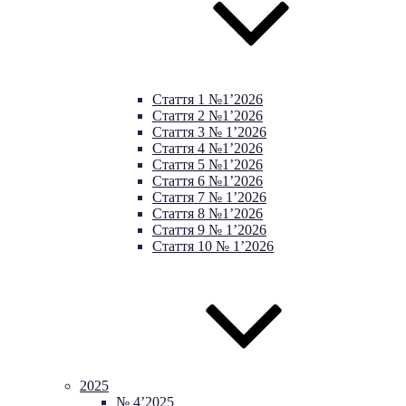
Cтаття 1 №1’2026
Cтаття 2 №1’2026
Стаття 3 № 1’2026
Стаття 4 №1’2026
Cтаття 5 №1’2026
Стаття 6 №1’2026
Стаття 7 № 1’2026
Стаття 8 №1’2026
Стаття 9 № 1’2026
Стаття 10 № 1’2026
2025
№ 4’2025