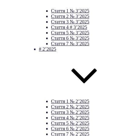
Стаття 1 № 3’2025
Стаття 2 № 3’2025
Стаття 3 № 3’2025
Стаття 4 # 3’2025
Стаття 5 № 3’2025
Стаття 6 № 3’2025
Стаття 7 № 3’2025
# 2’2025
Стаття 1 № 2’2025
Стаття 2 № 2’2025
Стаття 3 № 2’2025
Стаття 4 № 2’2025
Стаття 5 № 2’2025
Стаття 6 № 2’2025
Стаття 7 № 2’2025