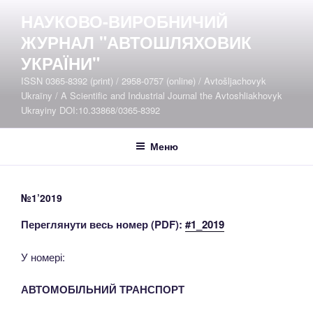
Перейти
НАУКОВО-ВИРОБНИЧИЙ
до
ЖУРНАЛ "АВТОШЛЯХОВИК
вмісту
УКРАЇНИ"
ISSN 0365-8392 (print) / 2958-0757 (online) / Avtošljachovyk
Ukraïny / A Scientific and Industrial Journal the Avtoshliakhovyk
Ukrayiny DOI:10.33868/0365-8392
Меню
№1’2019
Переглянути весь номер (PDF):
#1_2019
У номері:
АВТОМОБІЛЬНИЙ ТРАНСПОРТ