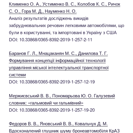
Клименко О. А., Устименко В. С., Колобов К. С., Ричок
С. О., Гора М. Д., Науменко Н. О.
Аналіз результатів досліджень викидів
забруднювальних речовин легковими автомобілями, що
були в користуванні, та імпортовані в Україну з США
DOI: 10.33868/0365-8392-2019-1-257-2-11
Баранов Г. Л., Мнацаканян М. С., Данилова Т. Г.
Формування концепції інформаційної технології
управління міської інтелектуальної транспортної
системи
DOI: 10.33868/0365-8392-2019-1-257-12-19
Мержиєвський В. В., Пономарьова Ю. О. Галузевий
словник: «гальмовий чи гальмівний»
DOI: 10.33868/0365-8392-2019-1-257-19-20
Федоров В. В., Яновський В. В., Ковальчук Д. М.
Вдосконалений глушник шуму бронеавтомобіля КрАЗ