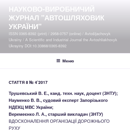
Перейти
НАУКОВО-ВИРОБНИЧИЙ
до
ЖУРНАЛ "АВТОШЛЯХОВИК
вмісту
УКРАЇНИ"
ISSN 0365-8392 (print) / 2958-0757 (online) / Avtošljachovyk
Ukraïny / A Scientific and Industrial Journal the Avtoshliakhovyk
Ukrayiny DOI:10.33868/0365-8392
Меню
СТАТТЯ 8 № 4’2017
Трушевський В. Е., канд. техн. наук, доцент (ЗНТУ);
Науменко В. В., судовий експерт Запорізького
НДЕКЦ МВС України;
Веремеєнко Л. А., старший викладач (ЗНТУ)
ВДОСКОНАЛЕННЯ ОРГАНІЗАЦІЇ ДОРОЖНЬОГО
РУХУ