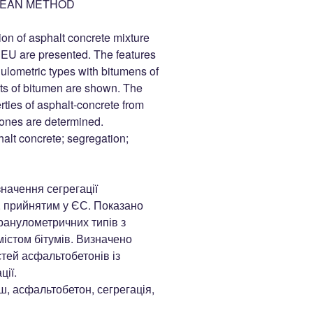
PEAN METHOD
ion of asphalt concrete mixture
 EU are presented. The features
nulometric types with bitumens of
ents of bitumen are shown. The
ties of asphalt-concrete from
zones are determined.
alt concrete; segregation;
начення сегрегації
 прийнятим у ЄС. Показано
гранулометричних типів з
вмістом бітумів. Визначено
тей асфальтобетонів із
ції.
, асфальтобетон, сегрегація,