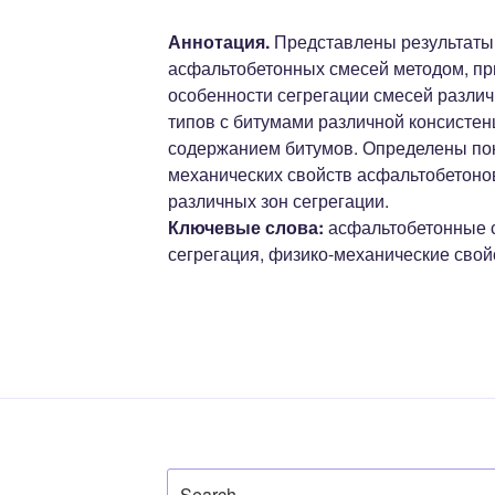
Аннотация.
Представлены результаты
асфальтобетонных смесей методом, пр
особенности сегрегации смесей разли
типов с битумами различной консистен
содержанием битумов. Определены пок
механических свойств асфальтобетонов
различных зон сегрегации.
Ключевые слова:
асфальтобетонные с
сегрегация, физико-механические свой
Search