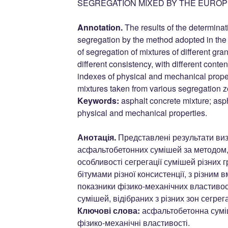
SEGREGATION MIXED BY THE EURO
Annotation.
The results of the determinat
segregation by the method adopted in the
of segregation of mixtures of different gra
different consistency, with different cont
indexes of physical and mechanical proper
mixtures taken from various segregation 
Keywords:
asphalt concrete mixture; asph
physical and mechanical properties.
Анотація.
Представлені результати виз
асфальтобетонних сумішей за методом,
особливості сегрегації сумішей різних 
бітумами різної консистенції, з різним 
показники фізико-механічних властивос
сумішей, відібраних з різних зон сегрега
Ключові слова:
асфальтобетонна суміш
фізико-механічні властивості.