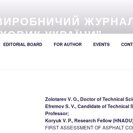
ВИРОБНИЧИЙ ЖУРНА
ХОВИК УКРАЇНИ"
57 (online) / Avtošljachovyk Ukraïny / A Scientific and Industri
EDITORIAL BOARD
FOR AUTHOR
EVENTS
CONT
392
Zolotarev V. O., Doctor of Technical Sc
Efremov S. V., Candidate of Technical 
Professor;
Koryuk V. P., Research Fellow (HNADU
FIRST ASSESSMENT OF ASPHALT C