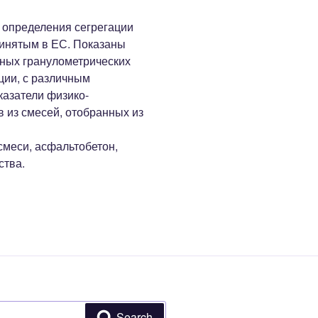
 определения сегрегации
инятым в ЕС. Показаны
чных гранулометрических
ции, с различным
азатели физико-
 из смесей, отобранных из
меси, асфальтобетон,
ства.
Search