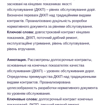
засновані на кінцевих показниках якості
обслуговування (ДККП) – рівнях обслуговування доріг.
Визначені переваги ДККП над традиційними видами
контрактів. Проаналізовано доцільність розробки
нормативного документа за рівнями обслуговування.
Ключові слова:
довгостроковий контракт кінцевих
показників, ДККП, поточний дрібний ремонт,
експлуатаційне утримання, рівень обслуговування,
рівень втручання.
Аннотация.
Рассмотрены долгосрочные контракты,
основанные на конечных показателях качества
обслуживания (ДККП) – уровнях обслуживания дорог.
Определены преимущества ДККП над традиционными
видами контрактов. Проанализирована
целесообразность разработки нормативного документа
по уровням обслуживания.
Ключевые слова:
долгосрочный контракт конечных
показателей, ДКПП, текущий мелкий ремонт,