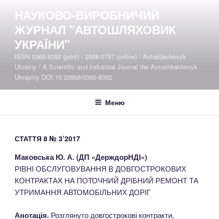
Перейти
НАУКОВО-ВИРОБНИЧИЙ
до
ЖУРНАЛ "АВТОШЛЯХОВИК
вмісту
УКРАЇНИ"
ISSN 0365-8392 (print) / 2958-0757 (online) / Avtošljachovyk
Ukraïny / A Scientific and Industrial Journal the Avtoshliakhovyk
Ukrayiny DOI:10.33868/0365-8392
Меню
СТАТТЯ 8 № 3’2017
Маковська Ю. А. (ДП «ДерждорНДІ»)
РІВНІ ОБСЛУГОВУВАННЯ В ДОВГОСТРОКОВИХ
КОНТРАКТАХ НА ПОТОЧНИЙ ДРІБНИЙ РЕМОНТ ТА
УТРИМАННЯ АВТОМОБІЛЬНИХ ДОРІГ
Анотація.
Розглянуто довгострокові контракти,