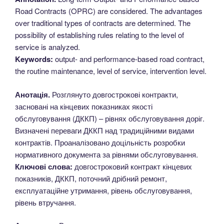
Road Contracts (OPRC) are considered. The advantages
over traditional types of contracts are determined. The
possibility of establishing rules relating to the level of
service is analyzed.
Keywords:
output- and performance-based road contract,
the routine maintenance, level of service, intervention level.
Анотація.
Розглянуто довгострокові контракти,
засновані на кінцевих показниках якості
обслуговування (ДККП) – рівнях обслуговування доріг.
Визначені переваги ДККП над традиційними видами
контрактів. Проаналізовано доцільність розробки
нормативного документа за рівнями обслуговування.
Ключові слова:
довгостроковий контракт кінцевих
показників, ДККП, поточний дрібний ремонт,
експлуатаційне утримання, рівень обслуговування,
рівень втручання.