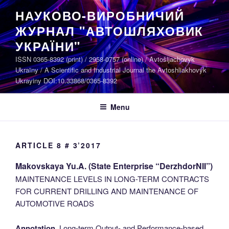
Skip
НАУКОВО-ВИРОБНИЧИЙ
to
ЖУРНАЛ "АВТОШЛЯХОВИК
content
УКРАЇНИ"
ISSN 0365-8392 (print) / 2958-0757 (online) / Avtošljachovyk
Ukraïny / A Scientific and Industrial Journal the Avtoshliakhovyk
Ukrayiny DOI:10.33868/0365-8392
Menu
ARTICLE 8 # 3’2017
Makovskaya Yu.A. (State Enterprise “DerzhdorNII”)
MAINTENANCE LEVELS IN LONG-TERM CONTRACTS
FOR CURRENT DRILLING AND MAINTENANCE OF
AUTOMOTIVE ROADS
Annotation.
Long-term Output- and Performance-based