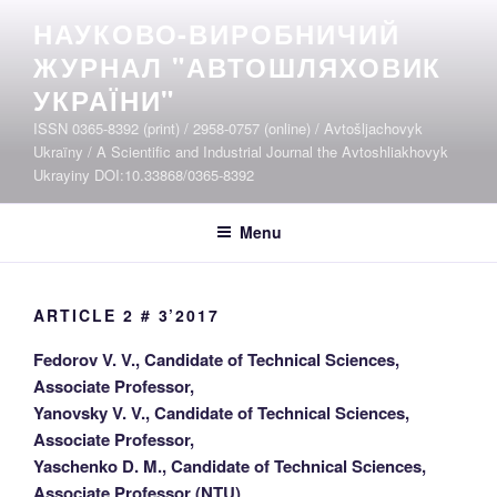
Skip
НАУКОВО-ВИРОБНИЧИЙ
to
ЖУРНАЛ "АВТОШЛЯХОВИК
content
УКРАЇНИ"
ISSN 0365-8392 (print) / 2958-0757 (online) / Avtošljachovyk
Ukraïny / A Scientific and Industrial Journal the Avtoshliakhovyk
Ukrayiny DOI:10.33868/0365-8392
Menu
ARTICLE 2 # 3’2017
Fedorov V. V., Candidate of Technical Sciences,
Associate Professor,
Yanovsky V. V., Candidate of Technical Sciences,
Associate Professor,
Yaschenko D. M., Candidate of Technical Sciences,
Associate Professor (NTU)