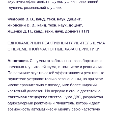
акустична ефективність, шумоглушіння, реактивний
глушник, резонансний глушник.
Федоров В. В., канд. техн. наук, доцент,
Яновский В. В., канд. техн. наук, доцент,
Ященко Д. Н., канд. техн. наук, доцент (НТУ)
ОДНОКАМЕРНЫЙ РЕАКТИВНЫЙ ГЛУШИТЕЛЬ ШУМА
С ПЕРЕМЕННОЙ ЧАСТОТНЫЕ ХАРАКТЕРИСТИКИ
Аннотация.
С шумом отработанных газов борються с
помощью глушителей шума, в том числе и реактивних.
По величине акустической эффективности реактивные
глушители уступают только резонансным, но при этом
имеют сравнительно с последними более широкий
частотный диапазон. Но нередко и его не достаточно.
Учиитывая специфику спектра шума ДВС, разработан
однокамерный реактивный глушитель, который дает
возможность автоматически менять свою частотную