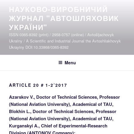
Skip
НАУКОВО-ВИРОБНИЧИЙ
to
ЖУРНАЛ "АВТОШЛЯХОВИК
content
УКРАЇНИ"
ISSN 0365-8392 (print) / 2958-0757 (online) / Avtošljachovyk
Ukraïny / A Scientific and Industrial Journal the Avtoshliakhovyk
Ukrayiny DOI:10.33868/0365-8392
Menu
ARTICLE 20 # 1-2’2017
Azarskov V., Doctor of Technical Sciences, Professor
(National Aviation University), Academical of TAU,
Blokhin L., Doctor of Technical Sciences, Professor
(National Aviation University), Academical of TAU,
Kurganskyi A., Chief of Experimental-Research
Division (ANTONOV Company);