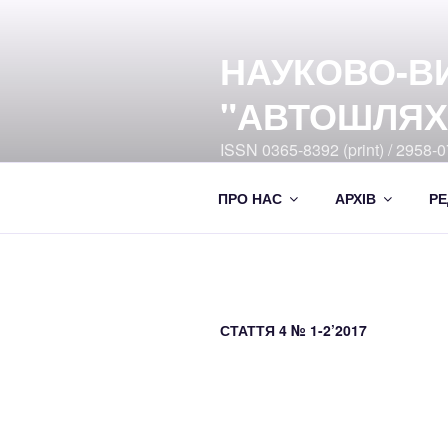
Перейти
до
НАУКОВО-В
вмісту
"АВТОШЛЯХ
ISSN 0365-8392 (print) / 2958-07
Ukrayiny DOI:10.33868/0365-8
ПРО НАС
АРХІВ
РЕ
СТАТТЯ 4 № 1-2’2017