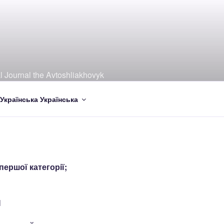
al Journal the Avtoshliakhovyk
Українська
першої категорії;
П