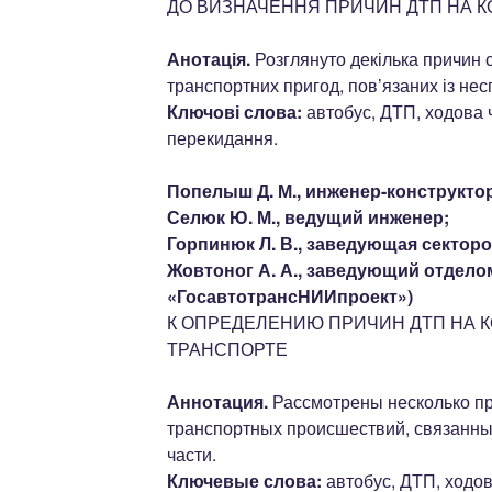
ДО ВИЗНАЧЕННЯ ПРИЧИН ДТП НА К
Анотація.
Розглянуто декілька причин 
транспортних пригод, пов’язаних із нес
Ключові слова:
автобус, ДТП, ходова ч
перекидання.
Попелыш Д. М., инженер-конструктор
Селюк Ю. М., ведущий инженер;
Горпинюк Л. В., заведующая секторо
Жовтоног А. А., заведующий отдело
«ГосавтотрансНИИпроект»)
К ОПРЕДЕЛЕНИЮ ПРИЧИН ДТП НА 
ТРАНСПОРТЕ
Аннотация.
Рассмотрены несколько п
транспортных происшествий, связанны
части.
Ключевые слова:
автобус, ДТП, ходова