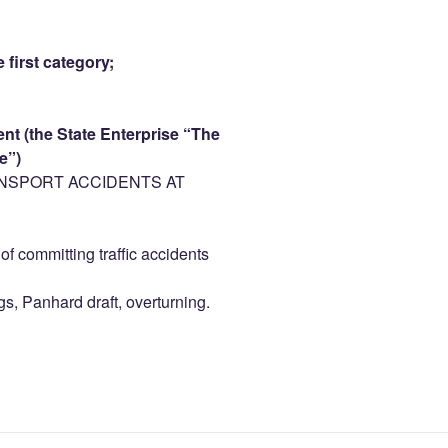
 first category;
nt (the State Enterprise “The
e”)
NSPORT ACCIDENTS AT
f committing traffic accidents
gs, Panhard draft, overturning.