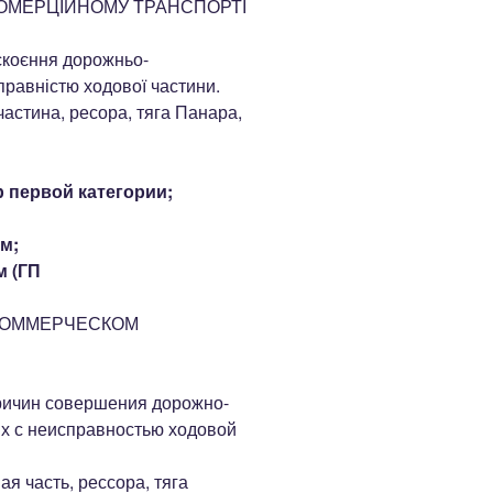
ОМЕРЦІЙНОМУ ТРАНСПОРТІ
скоєння дорожньо-
правністю ходової частини.
астина, ресора, тяга Панара,
 первой категории;
м;
м (ГП
КОММЕРЧЕСКОМ
ричин совершения дорожно-
х с неисправностью ходовой
я часть, рессора, тяга