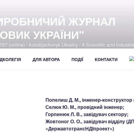
ИРОБНИЧИЙ ЖУРНАЛ
ОВИК УКРАЇНИ"
57 (online) / Avtošljachovyk Ukraïny / A Scientific and Industri
392
ДКОЛЕГІЯ
ДЛЯ АВТОРА
ПОДІЇ
КОНТАКТИ
Попелиш Д. М., інженер-конструктор 
Селюк Ю. М., провідний інженер;
Горпинюк Л. В., завідувач сектору;
Жовтоног О. О., завідувач відділу (Д
«ДержавтотрансНДІпроект»)