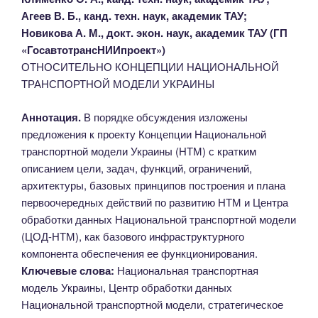
Агеев В. Б., канд. техн. наук, академик ТАУ;
Новикова А. М., докт. экон. наук, академик ТАУ (ГП
«ГосавтотрансНИИпроект»)
ОТНОСИТЕЛЬНО КОНЦЕПЦИИ НАЦИОНАЛЬНОЙ
ТРАНСПОРТНОЙ МОДЕЛИ УКРАИНЫ
Аннотация.
В порядке обсуждения изложены
предложения к проекту Концепции Национальной
транспортной модели Украины (НТМ) с кратким
описанием цели, задач, функций, ограничений,
архитектуры, базовых принципов построения и плана
первоочередных действий по развитию НТМ и Центра
обработки данных Национальной транспортной модели
(ЦОД-НТМ), как базового инфраструктурного
компонента обеспечения ее функционирования.
Ключевые слова:
Национальная транспортная
модель Украины, Центр обработки данных
Национальной транспортной модели, стратегическое