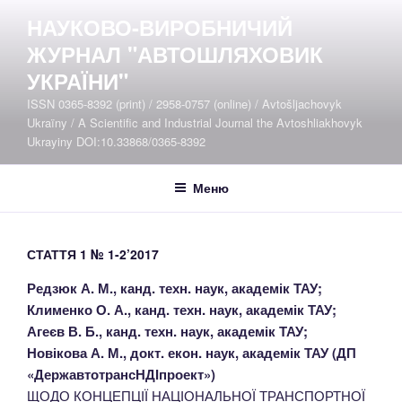
Перейти
НАУКОВО-ВИРОБНИЧИЙ
до
ЖУРНАЛ "АВТОШЛЯХОВИК
вмісту
УКРАЇНИ"
ISSN 0365-8392 (print) / 2958-0757 (online) / Avtošljachovyk
Ukraïny / A Scientific and Industrial Journal the Avtoshliakhovyk
Ukrayiny DOI:10.33868/0365-8392
Меню
СТАТТЯ 1 № 1-2’2017
Редзюк А. М., канд. техн. наук, академік ТАУ;
Клименко О. А., канд. техн. наук, академік ТАУ;
Агеєв В. Б., канд. техн. наук, академік ТАУ;
Новікова А. М., докт. екон. наук, академік ТАУ (ДП
«ДержавтотрансНДІпроект»)
ЩОДО КОНЦЕПЦІЇ НАЦІОНАЛЬНОЇ ТРАНСПОРТНОЇ