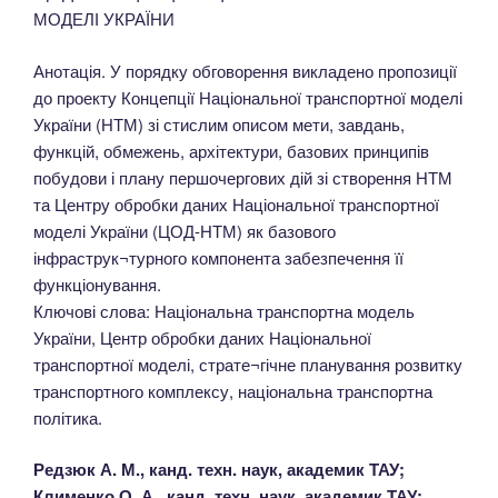
МОДЕЛІ УКРАЇНИ
Анотація. У порядку обговорення викладено пропозиції
до проекту Концепції Національної транспортної моделі
України (НТМ) зі стислим описом мети, завдань,
функцій, обмежень, архітектури, базових принципів
побудови і плану першочергових дій зі створення НТМ
та Центру обробки даних Національної транспортної
моделі України (ЦОД-НТМ) як базового
інфраструк¬турного компонента забезпечення її
функціонування.
Ключові слова: Національна транспортна модель
України, Центр обробки даних Національної
транспортної моделі, страте¬гічне планування розвитку
транспортного комплексу, національна транспортна
політика.
Редзюк А. М., канд. техн. наук, академик ТАУ;
Клименко О. А., канд. техн. наук, академик ТАУ;